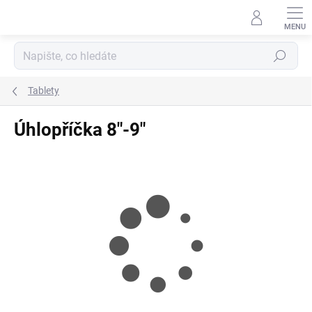
Přejít
na
obsah
Hledat
Tablety
Úhlopříčka 8"-9"