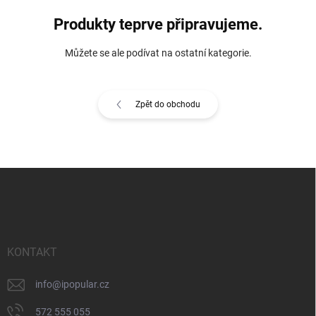
Produkty teprve připravujeme.
Můžete se ale podívat na ostatní kategorie.
Zpět do obchodu
Z
á
p
a
t
í
KONTAKT
info
@
ipopular.cz
572 555 055