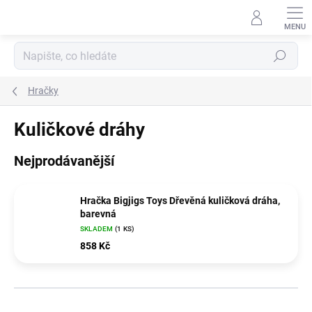
Přejít
na
obsah
Hledat
Hračky
Kuličkové dráhy
Nejprodávanější
Hračka Bigjigs Toys Dřevěná kuličková dráha,
barevná
SKLADEM
(1 KS)
858 Kč
Ř