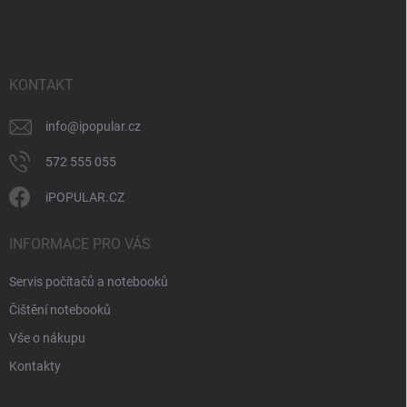
á
c
p
í
p
a
r
t
v
í
KONTAKT
k
y
v
info
@
ipopular.cz
ý
p
572 555 055
i
s
iPOPULAR.CZ
u
INFORMACE PRO VÁS
Servis počítačů a notebooků
Čištění notebooků
Vše o nákupu
Kontakty