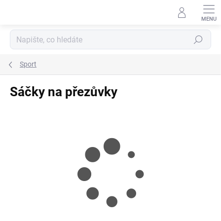
Přejít
na
obsah
Hledat
Sport
Sáčky na přezůvky