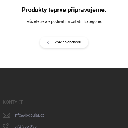
Produkty teprve připravujeme.
Můžete se ale podívat na ostatní kategorie.
Zpět do obchodu
Z
á
p
a
t
í
KONTAKT
info
@
ipopular.cz
572 555 055