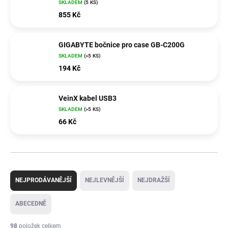
SKLADEM
(5 KS)
855 Kč
GIGABYTE bočnice pro case GB-C200G
SKLADEM
(>5 KS)
194 Kč
VeinX kabel USB3
SKLADEM
(>5 KS)
66 Kč
Ř
a
NEJPRODÁVANĚJŠÍ
NEJLEVNĚJŠÍ
NEJDRAŽŠÍ
z
e
ABECEDNĚ
n
í
98
položek celkem