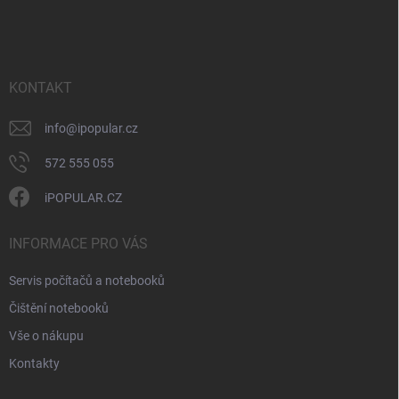
á
á
v
n
p
k
í
a
y
t
v
ý
í
KONTAKT
p
i
info
@
ipopular.cz
s
u
572 555 055
iPOPULAR.CZ
INFORMACE PRO VÁS
Servis počítačů a notebooků
Čištění notebooků
Vše o nákupu
Kontakty