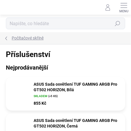
Přejít
na
obsah
Hledat
Počítačové skříně
Příslušenství
Nejprodávanější
ASUS Sada osvětlení TUF GAMING ARGB Pro
GT502 HORIZON, Bílá
SKLADEM
(>5 KS)
855 Kč
ASUS Sada osvětlení TUF GAMING ARGB Pro
GT502 HORIZON, Černá