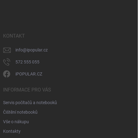
v
Z
r
á
á
v
n
p
k
í
a
y
t
v
ý
í
KONTAKT
p
i
info
@
ipopular.cz
s
u
572 555 055
iPOPULAR.CZ
INFORMACE PRO VÁS
Servis počítačů a notebooků
Čištění notebooků
Vše o nákupu
Kontakty