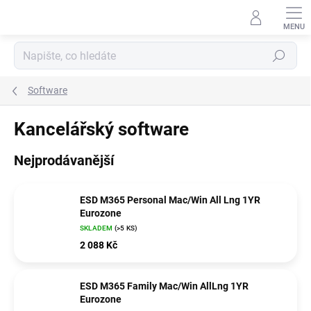
Přejít
na
obsah
Hledat
Software
Kancelářský software
Nejprodávanější
ESD M365 Personal Mac/Win All Lng 1YR
Eurozone
SKLADEM
(>5 KS)
2 088 Kč
ESD M365 Family Mac/Win AllLng 1YR
Eurozone