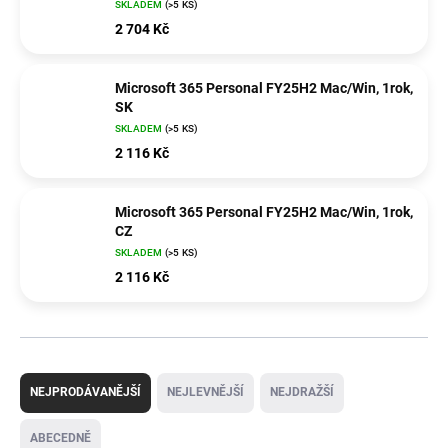
SKLADEM
(>5 KS)
2 704 Kč
Microsoft 365 Personal FY25H2 Mac/Win, 1rok,
SK
SKLADEM
(>5 KS)
2 116 Kč
Microsoft 365 Personal FY25H2 Mac/Win, 1rok,
CZ
SKLADEM
(>5 KS)
2 116 Kč
Ř
a
NEJPRODÁVANĚJŠÍ
NEJLEVNĚJŠÍ
NEJDRAŽŠÍ
z
e
ABECEDNĚ