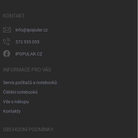
a
t
í
KONTAKT
info
@
ipopular.cz
572 555 055
iPOPULAR.CZ
INFORMACE PRO VÁS
Servis počítačů a notebooků
Čištění notebooků
Vše o nákupu
Kontakty
OBCHODNÍ PODMÍNKY