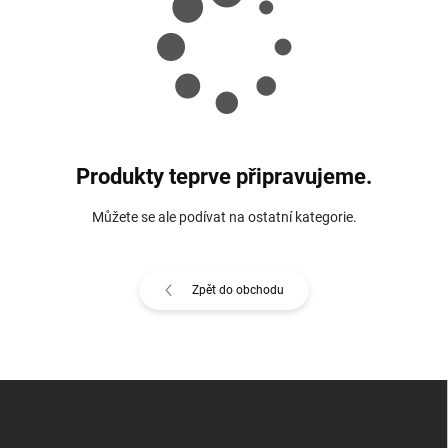
Produkty teprve připravujeme.
Můžete se ale podívat na ostatní kategorie.
Zpět do obchodu
Z
á
p