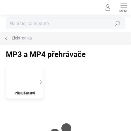
Přejít
na
obsah
Hledat
Elektronika
MP3 a MP4 přehrávače
Příslušenství