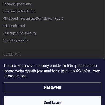
Obchodní podmínky
Ochrana osobních dat
Mimosoudní řešení spotřebitelských sporů
Reklamační řád
Odstoupení od smlouvy
Autorské poplatky
FACEBOOK
Tento web používá soubory cookie. Dalším procházením
tohoto webu vyjadřujete souhlas s jejich používáním.. Více
informací
zde
.
Servis počítačů a notebooků
Čištění notebooků
Kontakty
Nastavení
Copyright 2026
iPOPULAR.CZ
. Všechna práva vyhrazena.
Souhlasím