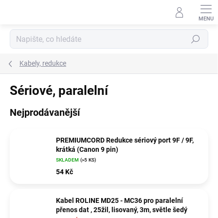
Přejít
na
obsah
Hledat
Kabely, redukce
Sériové, paralelní
Nejprodávanější
PREMIUMCORD Redukce sériový port 9F / 9F,
krátká (Canon 9 pin)
SKLADEM
(>5 KS)
54 Kč
Kabel ROLINE MD25 - MC36 pro paralelní
přenos dat , 25žil, lisovaný, 3m, světle šedý