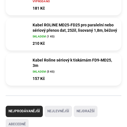
VYPRODÁNO
181 Kč
Kabel ROLINE MD25-FD25 pro paralelní nebo
sériový přenos dat, 25žil, lisovaný 1,8m, béžový
SKLADEM
(1 KS)
210 Kč
Kabel Roline sériový k tiskárnám FD9-MD25,
3m
SKLADEM
(5 KS)
157 Kč
Ř
a
NEJPRODÁVANĚJŠÍ
NEJLEVNĚJŠÍ
NEJDRAŽŠÍ
z
e
ABECEDNĚ