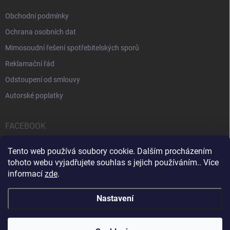
Obchodní podmínky
Ochrana osobních dat
Mimosoudní řešení spotřebitelských sporů
Reklamační řád
Odstoupení od smlouvy
Autorské poplatky
FACEBOOK
Tento web používá soubory cookie. Dalším procházením
tohoto webu vyjadřujete souhlas s jejich používáním.. Více
informací
zde
.
Servis počítačů a notebooků
Čištění notebooků
Kontakty
Nastavení
Copyright 2026
iPOPULAR.CZ
. Všechna práva vyhrazena.