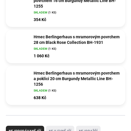
povrchem 16 cm Burgundy Metallic Line BH-
1255
SKLADEM
(1 KS)
354 Kč
Hrnec Berlingerhaus s mramorovým povrchem
28 cm Black Rose Collection BH-1931
SKLADEM
(1 KS)
1 060 Kč
Hrnec Berlingerhaus s mramorovým povrchem
a poklicí 20 cm Burgundy Metallic Line BH-
1256
SKLADEM
(1 KS)
638 Kč
Ř
a