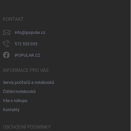
p
a
r
t
v
í
KONTAKT
k
y
v
info
@
ipopular.cz
ý
p
572 555 055
i
s
iPOPULAR.CZ
u
INFORMACE PRO VÁS
Servis počítačů a notebooků
Čištění notebooků
Vše o nákupu
Kontakty
OBCHODNÍ PODMÍNKY