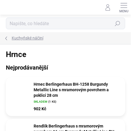
Přejít
na
obsah
Hledat
Kuchyňské náčiní
Hrnce
Nejprodávanější
Hrnec Berlingerhaus BH-1258 Burgundy
Metallic Line s mramorovým povrchem a
poklicí 28 cm
SKLADEM
(1 KS)
902 Kč
Rendlík Berlingerhaus s mramorovým