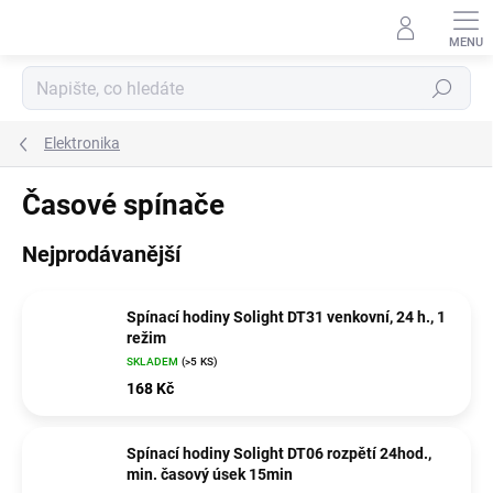
Přejít
na
obsah
Hledat
Elektronika
Časové spínače
Nejprodávanější
Spínací hodiny Solight DT31 venkovní, 24 h., 1
režim
SKLADEM
(>5 KS)
168 Kč
Spínací hodiny Solight DT06 rozpětí 24hod.,
min. časový úsek 15min