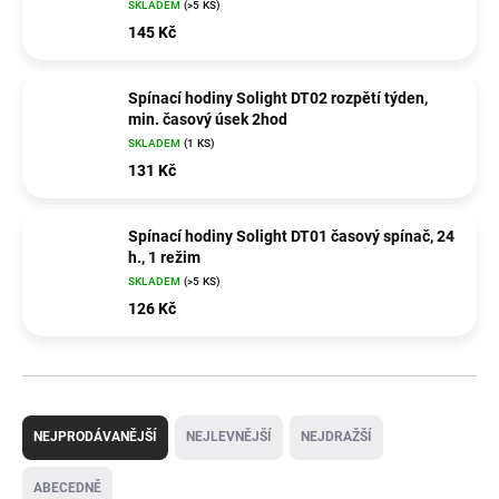
SKLADEM
(>5 KS)
145 Kč
Spínací hodiny Solight DT02 rozpětí týden,
min. časový úsek 2hod
SKLADEM
(1 KS)
131 Kč
Spínací hodiny Solight DT01 časový spínač, 24
h., 1 režim
SKLADEM
(>5 KS)
126 Kč
Ř
a
NEJPRODÁVANĚJŠÍ
NEJLEVNĚJŠÍ
NEJDRAŽŠÍ
z
e
ABECEDNĚ