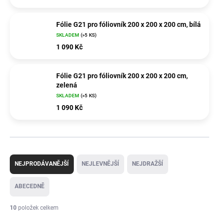
Fólie G21 pro fóliovník 200 x 200 x 200 cm, bílá
SKLADEM
(>5 KS)
1 090 Kč
Fólie G21 pro fóliovník 200 x 200 x 200 cm,
zelená
SKLADEM
(>5 KS)
1 090 Kč
Ř
a
NEJPRODÁVANĚJŠÍ
NEJLEVNĚJŠÍ
NEJDRAŽŠÍ
z
e
ABECEDNĚ
n
í
10
položek celkem
p