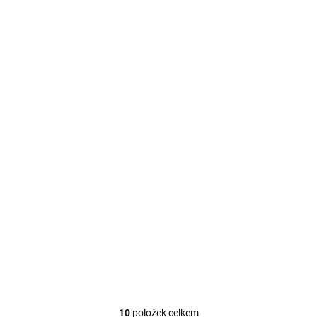
VYPRODÁNO
Plachta s oky 2 x 3m
91 Kč
Detail
75 Kč bez DPH
10
položek celkem