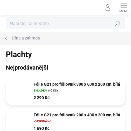
Přejít
na
obsah
Hledat
Dílna a zahrada
Plachty
Nejprodávanější
Fólie G21 pro fóliovník 300 x 600 x 200 cm, bílá
SKLADEM
(>5 KS)
2 290 Kč
Fólie G21 pro fóliovník 200 x 400 x 200 cm, bílá
VYPRODÁNO
1 690 Kč