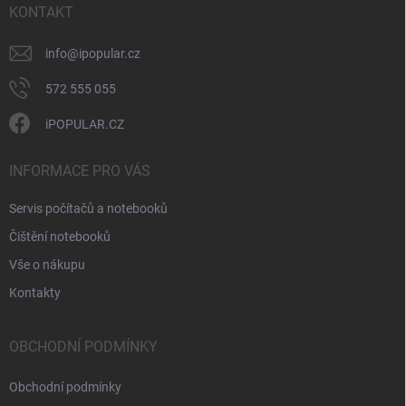
v
í
KONTAKT
k
y
v
info
@
ipopular.cz
ý
p
572 555 055
i
s
iPOPULAR.CZ
u
INFORMACE PRO VÁS
Servis počítačů a notebooků
Čištění notebooků
Vše o nákupu
Kontakty
OBCHODNÍ PODMÍNKY
Obchodní podmínky