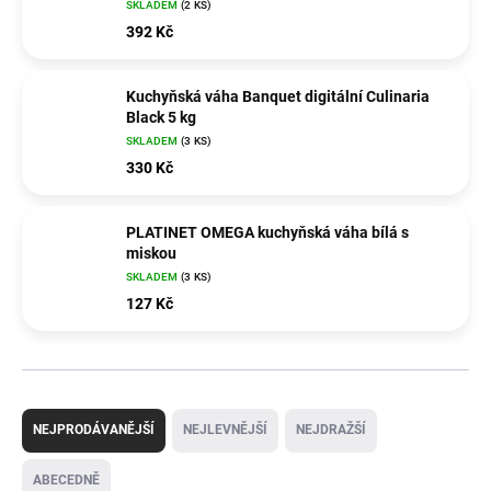
SKLADEM
(2 KS)
392 Kč
Kuchyňská váha Banquet digitální Culinaria
Black 5 kg
SKLADEM
(3 KS)
330 Kč
PLATINET OMEGA kuchyňská váha bílá s
miskou
SKLADEM
(3 KS)
127 Kč
Ř
a
NEJPRODÁVANĚJŠÍ
NEJLEVNĚJŠÍ
NEJDRAŽŠÍ
z
e
ABECEDNĚ