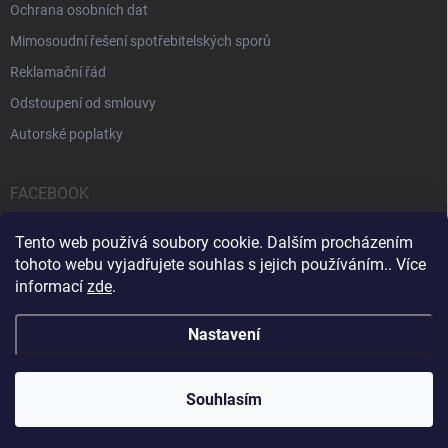
Ochrana osobních dat
Mimosoudní řešení spotřebitelských sporů
Reklamační řád
Odstoupení od smlouvy
Autorské poplatky
FACEBOOK
Tento web používá soubory cookie. Dalším procházením
tohoto webu vyjadřujete souhlas s jejich používáním.. Více
informací
zde
.
Servis počítačů a notebooků
Čištění notebooků
Kontakty
Nastavení
Copyright 2026
iPOPULAR.CZ
. Všechna práva vyhrazena.
Souhlasím
Vytvořil Shoptet