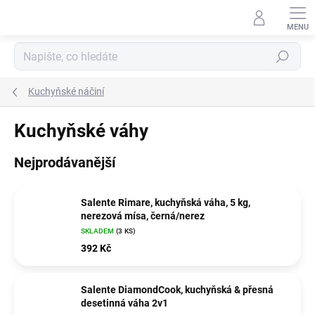
Přejít
na
obsah
Hledat
Kuchyňské náčiní
Kuchyňské váhy
Nejprodávanější
Salente Rimare, kuchyňská váha, 5 kg,
nerezová mísa, černá/nerez
SKLADEM
(3 KS)
392 Kč
Salente DiamondCook, kuchyňská & přesná
desetinná váha 2v1