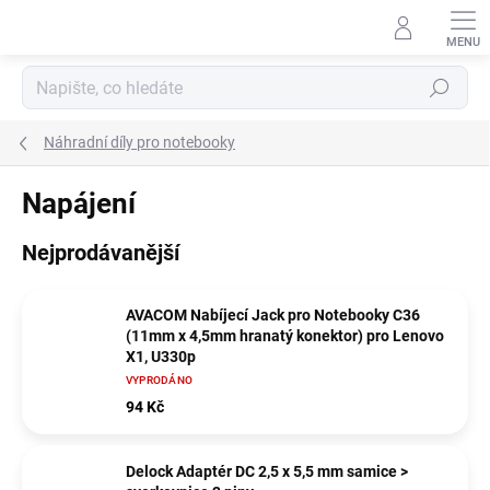
Přejít
na
obsah
Hledat
Náhradní díly pro notebooky
Napájení
Nejprodávanější
AVACOM Nabíjecí Jack pro Notebooky C36
(11mm x 4,5mm hranatý konektor) pro Lenovo
X1, U330p
VYPRODÁNO
94 Kč
Delock Adaptér DC 2,5 x 5,5 mm samice >