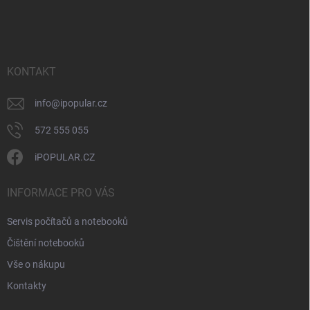
á
c
p
í
p
a
r
t
v
í
KONTAKT
k
y
v
info
@
ipopular.cz
ý
p
572 555 055
i
s
iPOPULAR.CZ
u
INFORMACE PRO VÁS
Servis počítačů a notebooků
Čištění notebooků
Vše o nákupu
Kontakty