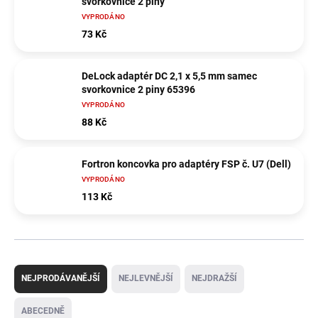
svorkovnice 2 piny
VYPRODÁNO
73 Kč
DeLock adaptér DC 2,1 x 5,5 mm samec
svorkovnice 2 piny 65396
VYPRODÁNO
88 Kč
Fortron koncovka pro adaptéry FSP č. U7 (Dell)
VYPRODÁNO
113 Kč
Ř
a
NEJPRODÁVANĚJŠÍ
NEJLEVNĚJŠÍ
NEJDRAŽŠÍ
z
e
ABECEDNĚ