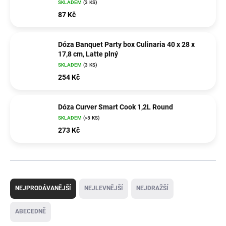
SKLADEM
(3 KS)
87 Kč
Dóza Banquet Party box Culinaria 40 x 28 x
17,8 cm, Latte plný
SKLADEM
(3 KS)
254 Kč
Dóza Curver Smart Cook 1,2L Round
SKLADEM
(>5 KS)
273 Kč
Ř
a
NEJPRODÁVANĚJŠÍ
NEJLEVNĚJŠÍ
NEJDRAŽŠÍ
z
e
ABECEDNĚ
n