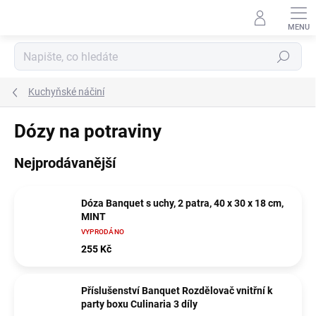
Přejít
na
obsah
Hledat
Kuchyňské náčiní
Dózy na potraviny
Nejprodávanější
Dóza Banquet s uchy, 2 patra, 40 x 30 x 18 cm,
MINT
VYPRODÁNO
255 Kč
Příslušenství Banquet Rozdělovač vnitřní k
party boxu Culinaria 3 díly