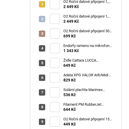
O2 Roční datové připojení 1,2
TB
2 449 Kč
O2 Roční datové připojení 1,2
TB
2 449 Kč
O2 Roční datové připojení 50
GB
699 Kč
Endorfy rameno na mikrofon
Broadcast Low Profile Boom
1 343 Kč
Arm / 360st. rotace / kulová
hlava / černý
Židle Cattara LUCCA
kempingová skládací modrá
649 Kč
Adata XPG VALOR AIR/Midi
Tower/Transpar./Černá
829 Kč
Solární plachta Marimex
průměr 3,6 m černá
536 Kč
Filament PM RubberJet
TPE88 (pružná) 1,75mm,
644 Kč
černá, 0,5kg
O2 Roční datové připojení 15
GB
449 Kč