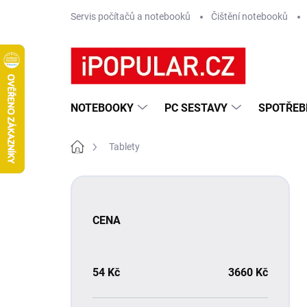
Přejít
Servis počítačů a notebooků
Čištění notebooků
na
obsah
NOTEBOOKY
PC SESTAVY
SPOTŘEB
Domů
Tablety
P
o
s
CENA
t
r
a
n
54
Kč
3660
Kč
n
í