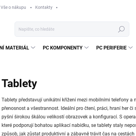
Vše o nákupu
Kontakty
Hledat
NÍ MATERIÁL
PC KOMPONENTY
PC PERIFERIE
Tablety
Tablety představují unikátní křížení mezi mobilními telefony a 
přenosnost a všestrannost. Ideální pro čtení, práci, hraní her č
pyšní širokou škálou velikostí obrazovek a konfigurací. S ope
které podporují bohatou aplikací nabídku, se tablety staly nepos
způsob, jak zůstat produktivní a zábavně trávit čas na cestách