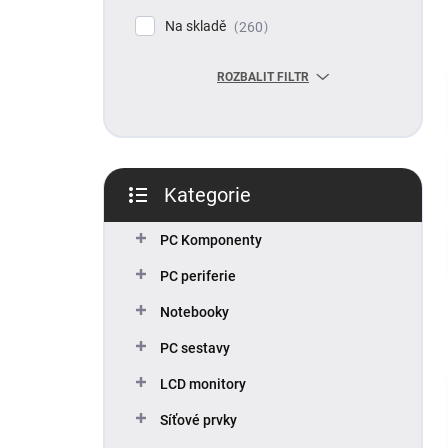
p
Na skladě
260
a
n
ROZBALIT FILTR
e
l
Kategorie
Přeskočit
kategorie
PC Komponenty
PC periferie
Notebooky
PC sestavy
LCD monitory
Síťové prvky