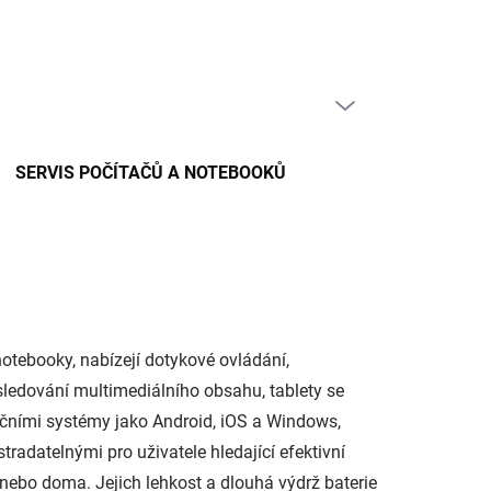
PRÁZDNÝ KOŠÍK
NÁKUPNÍ
KOŠÍK
SERVIS POČÍTAČŮ A NOTEBOOKŮ
notebooky, nabízejí dotykové ovládání,
i sledování multimediálního obsahu, tablety se
račními systémy jako Android, iOS a Windows,
tradatelnými pro uživatele hledající efektivní
 nebo doma. Jejich lehkost a dlouhá výdrž baterie