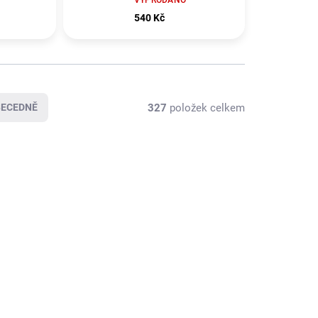
VYPRODÁNO
540 Kč
327
položek celkem
BECEDNĚ
KLADEM
VYPRODÁNO
(2 KS)
Seine Scene Taška na