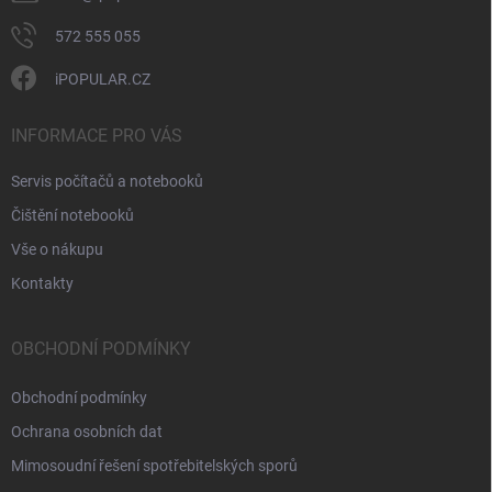
ý
p
572 555 055
i
s
iPOPULAR.CZ
u
INFORMACE PRO VÁS
Servis počítačů a notebooků
Čištění notebooků
Vše o nákupu
Kontakty
OBCHODNÍ PODMÍNKY
Obchodní podmínky
Ochrana osobních dat
Mimosoudní řešení spotřebitelských sporů