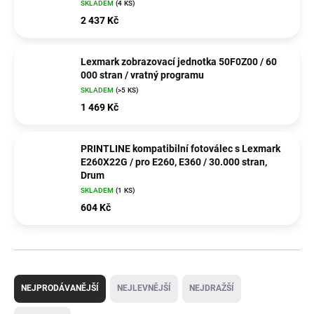
SKLADEM
(4 KS)
2 437 Kč
Lexmark zobrazovací jednotka 50F0Z00 / 60
000 stran / vratný programu
SKLADEM
(>5 KS)
1 469 Kč
PRINTLINE kompatibilní fotoválec s Lexmark
E260X22G / pro E260, E360 / 30.000 stran,
Drum
SKLADEM
(1 KS)
604 Kč
Ř
a
NEJPRODÁVANĚJŠÍ
NEJLEVNĚJŠÍ
NEJDRAŽŠÍ
z