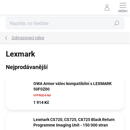
Přejít
na
obsah
Hledat
Zobrazovací válce
Lexmark
Nejprodávanější
OWA Armor válec kompatibilní s LEXMARK
50F0Z00
VYPRODÁNO
1 914 Kč
Lexmark CS720, CS725, CX725 Black Return
Programme Imaging Unit - 150 000 stran