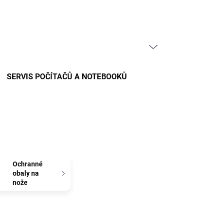
PRÁZDNÝ KOŠÍK
NÁKUPNÍ
KOŠÍK
SERVIS POČÍTAČŮ A NOTEBOOKŮ
Ochranné
obaly na
nože