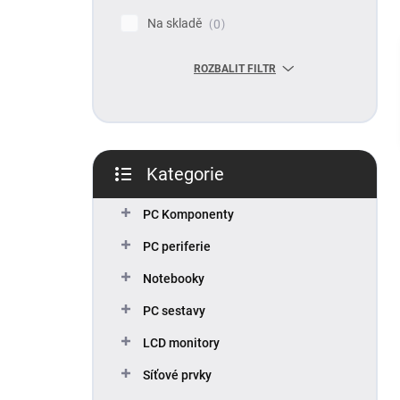
p
Na skladě
0
a
n
ROZBALIT FILTR
e
l
Kategorie
Přeskočit
kategorie
PC Komponenty
PC periferie
Notebooky
PC sestavy
LCD monitory
Síťové prvky