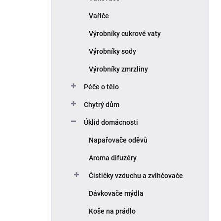
Vařiče
Výrobníky cukrové vaty
Výrobníky sody
Výrobníky zmrzliny
Péče o tělo
Chytrý dům
Úklid domácnosti
Napařovače oděvů
Aroma difuzéry
Čističky vzduchu a zvlhčovače
Dávkovače mýdla
Koše na prádlo