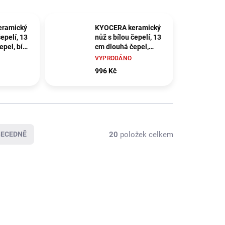
eramický
KYOCERA keramický
čepelí, 13
nůž s bílou čepelí, 13
pel, bílá
cm dlouhá čepel,
kojeť
zelená plastová
VYPRODÁNO
rukojeť
996 Kč
20
položek celkem
BECEDNĚ