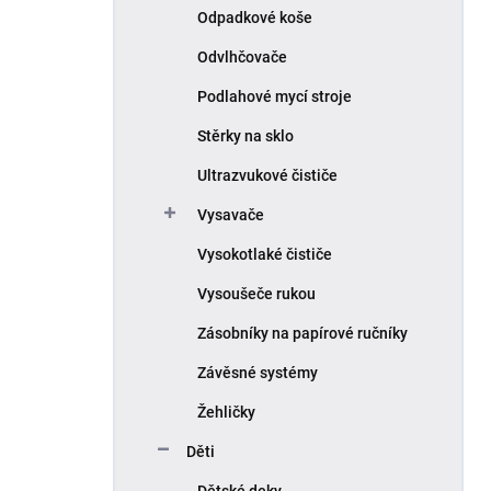
Odpadkové koše
Odvlhčovače
Podlahové mycí stroje
Stěrky na sklo
Ultrazvukové čističe
Vysavače
Vysokotlaké čističe
Vysoušeče rukou
Zásobníky na papírové ručníky
Závěsné systémy
Žehličky
Děti
Dětské deky