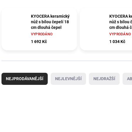
KYOCERA keramický
KYOCERA k
nůž s bílou čepelí 18
nůž s bílou 
cm dlouhá čepel
cm dlouhá če
plastová ru
VYPRODÁNO
VYPRODÁNO
1 692 Kč
1 034 Kč
Ř
a
NEJPRODÁVANĚJŠÍ
NEJLEVNĚJŠÍ
NEJDRAŽŠÍ
A
z
e
n
V
í
ý
p
p
r
i
o
s
d
p