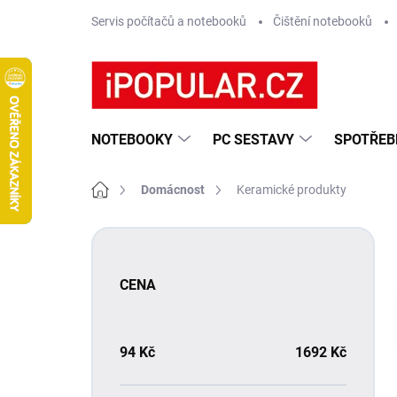
Přejít
Servis počítačů a notebooků
Čištění notebooků
na
obsah
NOTEBOOKY
PC SESTAVY
SPOTŘEB
Domů
Domácnost
Keramické produkty
P
o
s
CENA
t
r
a
n
94
Kč
1692
Kč
n
í