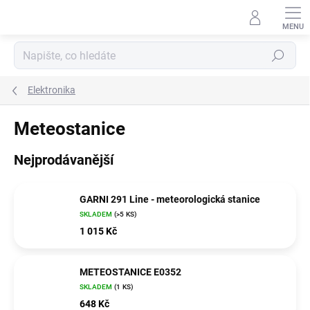
Přejít
na
obsah
Hledat
Elektronika
Meteostanice
Nejprodávanější
GARNI 291 Line - meteorologická stanice
SKLADEM
(>5 KS)
1 015 Kč
METEOSTANICE E0352
SKLADEM
(1 KS)
648 Kč