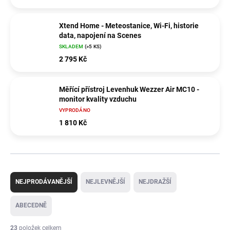
Xtend Home - Meteostanice, Wi-Fi, historie
data, napojení na Scenes
SKLADEM
(>5 KS)
2 795 Kč
Měřící přístroj Levenhuk Wezzer Air MC10 -
monitor kvality vzduchu
VYPRODÁNO
1 810 Kč
Ř
a
NEJPRODÁVANĚJŠÍ
NEJLEVNĚJŠÍ
NEJDRAŽŠÍ
z
e
ABECEDNĚ
n
í
23
položek celkem