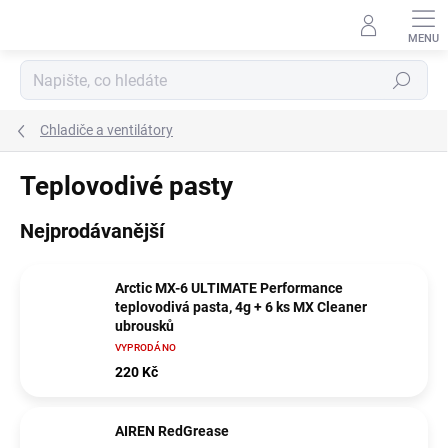
Přejít
na
obsah
Hledat
Chladiče a ventilátory
Teplovodivé pasty
Nejprodávanější
Arctic MX-6 ULTIMATE Performance
teplovodivá pasta, 4g + 6 ks MX Cleaner
ubrousků
VYPRODÁNO
220 Kč
AIREN RedGrease