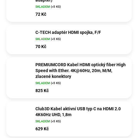
adaptér)
SKLADEM
(>5 KS)
72 Kč
C-TECH adaptér HDMI spojka, F/F
SKLADEM
(>5 KS)
70 Kč
PREMIUMCORD Kabel HDMI optický fiber High
Speed with Ether. 4K@60Hz, 20m, M/M,
zlacené konektory
SKLADEM
(>5 KS)
825 Kč
Club3D Kabel aktivní USB typ C na HDMI 2.0
4K60Hz UHD, 1,8m
SKLADEM
(>5 KS)
629 Kč