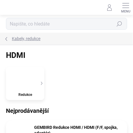
Přejít
na
obsah
Hledat
Kabely, redukce
HDMI
Redukce
Nejprodávanější
GEMBIRD Redukce HDMI / HDMI (F/F, spojka,