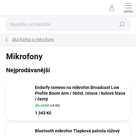
Přejít
na
obsah
Hledat
Sluchátka a mikrofony
Mikrofony
Nejprodávanější
Endorfy rameno na mikrofon Broadcast Low
Profile Boom Arm / 360st. rotace / kulová hlava
/ černý
SKLADEM
(>5 KS)
1 343 Kč
Bluetooth mikrofon Tlapková patrola růžový