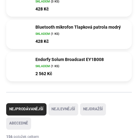
SKLADEM
(3 KS)
428 Kč
Bluetooth mikrofon Tlapková patrola modrý
SKLADEM
(1 KS)
428 Kč
Endorfy Solum Broadcast EY1B008
SKLADEM
(1 KS)
2 562 Kč
Ř
a
NEJPRODÁVANĚJŠÍ
NEJLEVNĚJŠÍ
NEJDRAŽŠÍ
z
e
ABECEDNĚ
n
í
156
položek celkem