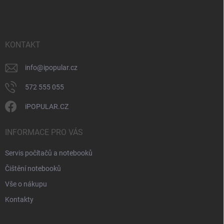
á
v
n
p
k
í
a
y
t
v
ý
í
KONTAKT
p
i
info
@
ipopular.cz
s
u
572 555 055
iPOPULAR.CZ
INFORMACE PRO VÁS
Servis počítačů a notebooků
Čištění notebooků
Vše o nákupu
Kontakty