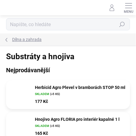
Přejít
na
obsah
Hledat
Dílna a zahrada
Substráty a hnojiva
Nejprodávanější
Herbicid Agro Plevel v bramborách STOP 50 ml
SKLADEM
(>5 KS)
177 Kč
Hnojivo Agro FLORIA pro interiér kapalné 1 l
SKLADEM
(>5 KS)
165 Kč