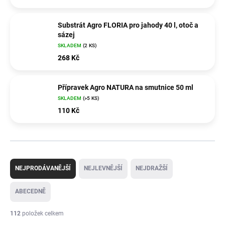
Substrát Agro FLORIA pro jahody 40 l, otoč a
sázej
SKLADEM
(2 KS)
268 Kč
Přípravek Agro NATURA na smutnice 50 ml
SKLADEM
(>5 KS)
110 Kč
Ř
a
NEJPRODÁVANĚJŠÍ
NEJLEVNĚJŠÍ
NEJDRAŽŠÍ
z
e
ABECEDNĚ
n
í
112
položek celkem
p