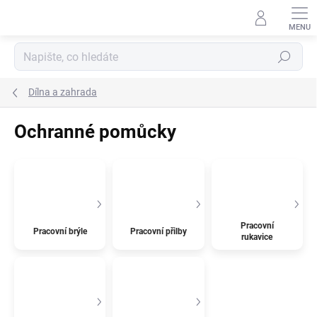
Přejít
na
obsah
Hledat
Dílna a zahrada
Ochranné pomůcky
Pracovní
Pracovní brýle
Pracovní přilby
rukavice