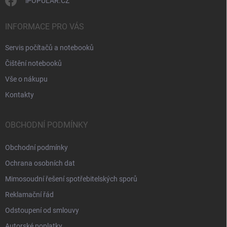
s
iPOPULAR.CZ
u
INFORMACE PRO VÁS
Servis počítačů a notebooků
Čištění notebooků
Vše o nákupu
Kontakty
OBCHODNÍ PODMÍNKY
Obchodní podmínky
Ochrana osobních dat
Mimosoudní řešení spotřebitelských sporů
Reklamační řád
Odstoupení od smlouvy
Autorské poplatky