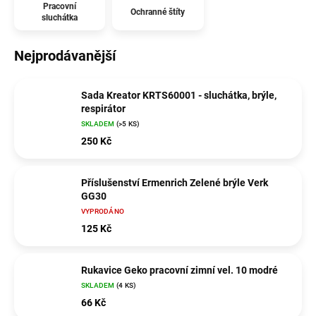
Pracovní
Ochranné štíty
sluchátka
Nejprodávanější
Sada Kreator KRTS60001 - sluchátka, brýle,
respirátor
SKLADEM
(>5 KS)
250 Kč
Příslušenství Ermenrich Zelené brýle Verk
GG30
VYPRODÁNO
125 Kč
Rukavice Geko pracovní zimní vel. 10 modré
SKLADEM
(4 KS)
66 Kč