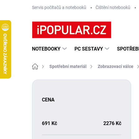
Přejít
Servis počítačů a notebooků
Čištění notebooků
na
obsah
NOTEBOOKY
PC SESTAVY
SPOTŘEB
Domů
Spotřební materiál
Zobrazovací válce
P
o
s
CENA
t
r
a
n
691
Kč
2276
Kč
n
í