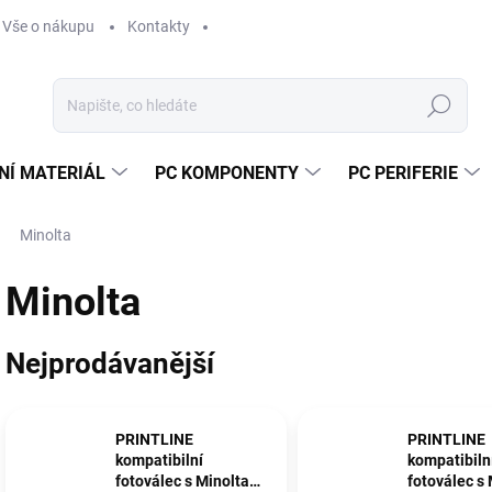
Vše o nákupu
Kontakty
Hledat
NÍ MATERIÁL
PC KOMPONENTY
PC PERIFERIE
Minolta
Minolta
Nejprodávanější
PRINTLINE
PRINTLINE
kompatibilní
kompatibiln
fotoválec s Minolta
fotoválec s