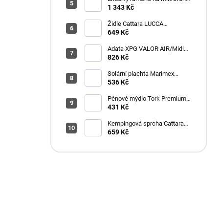
Broadcast Low Profile Boom
1 343 Kč
Arm / 360st. rotace / kulová
hlava / černý
Židle Cattara LUCCA
kempingová skládací modrá
649 Kč
Adata XPG VALOR AIR/Midi
Tower/Transpar./Černá
826 Kč
Solární plachta Marimex
průměr 3,6 m černá
536 Kč
Pěnové mýdlo Tork Premium
Antimikrobiální 1l S4
431 Kč
Kempingová sprcha Cattara
AKU
659 Kč
Máte otázku?
Obráťte se na nás.