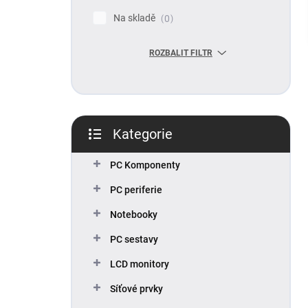
p
Na skladě
0
a
n
ROZBALIT FILTR
e
l
Kategorie
Přeskočit
kategorie
PC Komponenty
PC periferie
Notebooky
PC sestavy
LCD monitory
Síťové prvky