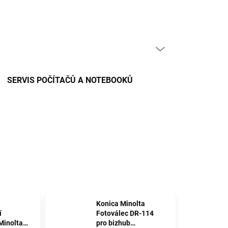
PRÁZDNÝ KOŠÍK
NÁKUPNÍ
KOŠÍK
SERVIS POČÍTAČŮ A NOTEBOOKŮ
Konica Minolta
í
Fotoválec DR-114
 Minolta
pro bizhub