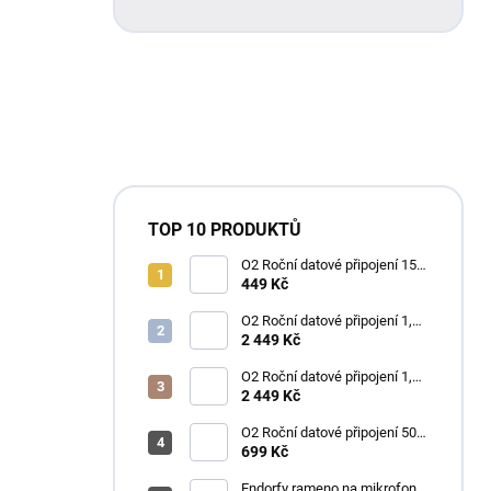
TOP 10 PRODUKTŮ
O2 Roční datové připojení 15
GB
449 Kč
O2 Roční datové připojení 1,2
TB
2 449 Kč
O2 Roční datové připojení 1,2
TB
2 449 Kč
O2 Roční datové připojení 50
GB
699 Kč
Endorfy rameno na mikrofon