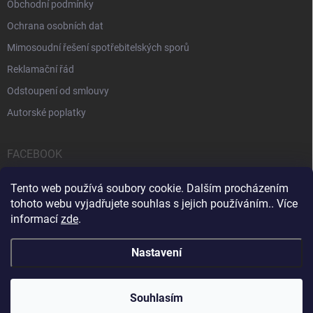
Obchodní podmínky
Ochrana osobních dat
Mimosoudní řešení spotřebitelských sporů
Reklamační řád
Odstoupení od smlouvy
Autorské poplatky
FACEBOOK
Tento web používá soubory cookie. Dalším procházením
tohoto webu vyjadřujete souhlas s jejich používáním.. Více
informací
zde
.
Servis počítačů a notebooků
Čištění notebooků
Kontakty
Nastavení
Copyright 2026
iPOPULAR.CZ
. Všechna práva vyhrazena.
Souhlasím