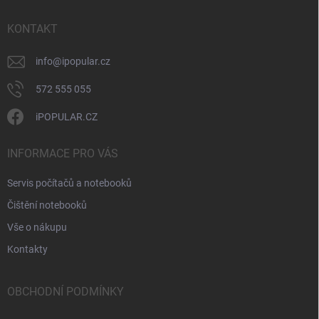
t
v
ý
í
KONTAKT
p
i
info
@
ipopular.cz
s
u
572 555 055
iPOPULAR.CZ
INFORMACE PRO VÁS
Servis počítačů a notebooků
Čištění notebooků
Vše o nákupu
Kontakty
OBCHODNÍ PODMÍNKY