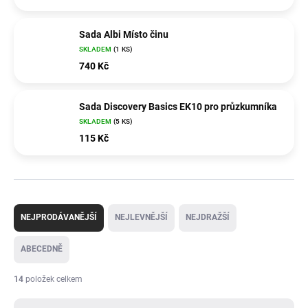
Sada Albi Místo činu
SKLADEM
(1 KS)
740 Kč
Sada Discovery Basics EK10 pro průzkumníka
SKLADEM
(5 KS)
115 Kč
Ř
a
NEJPRODÁVANĚJŠÍ
NEJLEVNĚJŠÍ
NEJDRAŽŠÍ
z
e
ABECEDNĚ
n
í
14
položek celkem
p
r