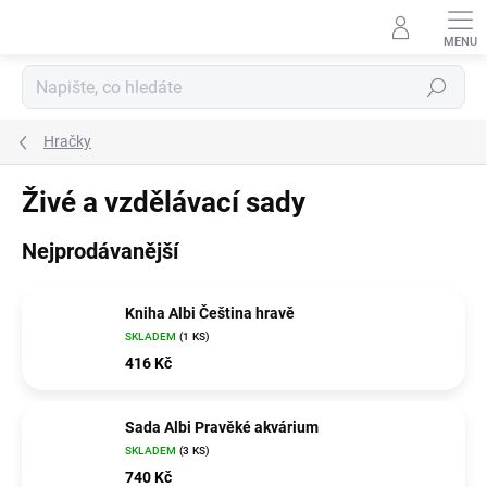
Přejít
na
obsah
Hledat
Hračky
Živé a vzdělávací sady
Nejprodávanější
Kniha Albi Čeština hravě
SKLADEM
(1 KS)
416 Kč
Sada Albi Pravěké akvárium
SKLADEM
(3 KS)
740 Kč