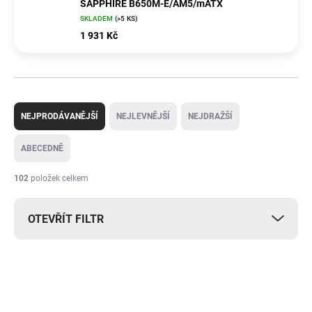
SAPPHIRE B650M-E/AM5/mATX
SKLADEM
(>5 KS)
1 931 Kč
Ř
a
NEJPRODÁVANĚJŠÍ
NEJLEVNĚJŠÍ
NEJDRAŽŠÍ
z
e
ABECEDNĚ
n
í
102
položek celkem
p
r
OTEVŘÍT FILTR
o
d
u
V
k
ý
t
p
ů
i