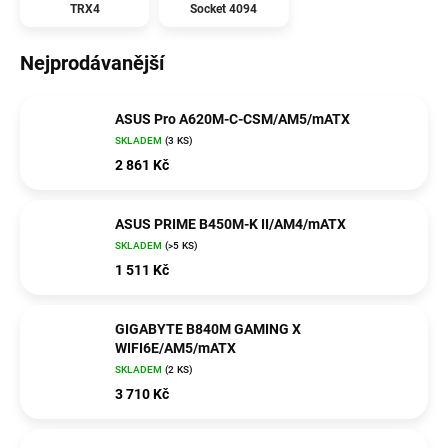
TRX4
Socket 4094
Nejprodávanější
ASUS Pro A620M-C-CSM/AM5/mATX
SKLADEM
(3 KS)
2 861 Kč
ASUS PRIME B450M-K II/AM4/mATX
SKLADEM
(>5 KS)
1 511 Kč
GIGABYTE B840M GAMING X
WIFI6E/AM5/mATX
SKLADEM
(2 KS)
3 710 Kč