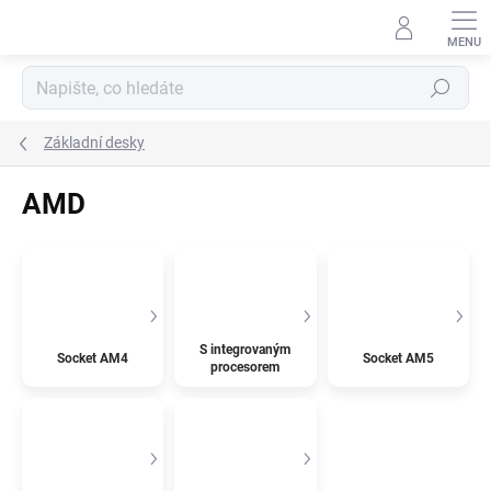
Přejít
na
obsah
Hledat
Základní desky
AMD
S integrovaným
Socket AM4
Socket AM5
procesorem