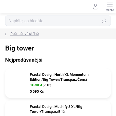
Přejít
na
obsah
Hledat
Počítačové skříně
Big tower
Nejprodávanější
Fractal Design North XL Momentum
Edition/Big Tower/Transpar./Černá
SKLADEM
(>5 KS)
5 095 Kč
Fractal Design Meshify 3 XL/Big
Tower/Transpar./Bílá