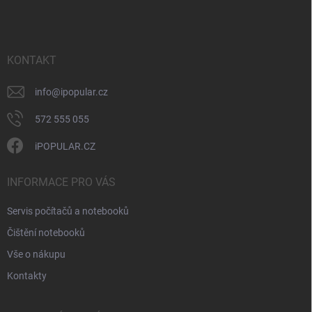
c
p
í
p
a
r
t
v
í
KONTAKT
k
y
v
info
@
ipopular.cz
ý
p
572 555 055
i
s
iPOPULAR.CZ
u
INFORMACE PRO VÁS
Servis počítačů a notebooků
Čištění notebooků
Vše o nákupu
Kontakty