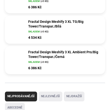
SKLADEM
(>5 KS)
6 386 Kč
Fractal Design Meshify 3 XL TG/Big
Tower/Transpar./Bílá
SKLADEM
(>5 KS)
4 534 Kč
Fractal Design Meshify 3 XL Ambient Pro/Big
Tower/Transpar./Černá
SKLADEM
(>5 KS)
6 386 Kč
Ř
a
NEJPRODÁVANĚJŠÍ
NEJLEVNĚJŠÍ
NEJDRAŽŠÍ
z
e
ABECEDNĚ