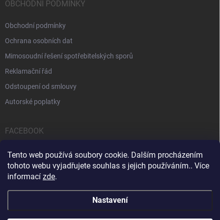
OBCHODNÍ PODMÍNKY
Obchodní podmínky
Ochrana osobních dat
Mimosoudní řešení spotřebitelských sporů
Reklamační řád
Odstoupení od smlouvy
Autorské poplatky
FACEBOOK
Tento web používá soubory cookie. Dalším procházením
tohoto webu vyjadřujete souhlas s jejich používáním.. Více
informací
zde
.
Servis počítačů a notebooků
Čištění notebooků
Kontakty
Nastavení