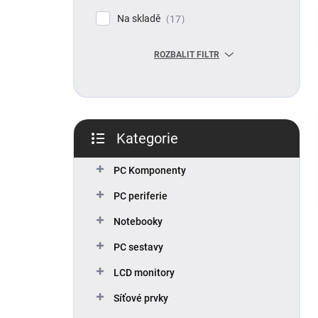
p
Na skladě
17
a
n
ROZBALIT FILTR
e
l
Kategorie
Přeskočit
kategorie
PC Komponenty
PC periferie
Notebooky
PC sestavy
LCD monitory
Síťové prvky