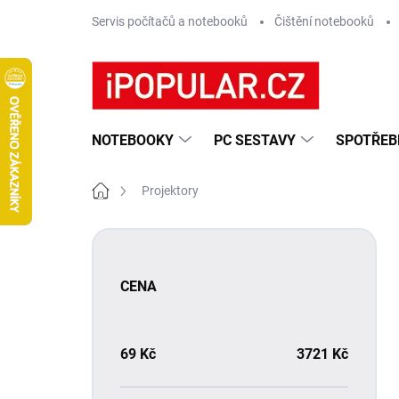
Přejít
Servis počítačů a notebooků
Čištění notebooků
na
obsah
NOTEBOOKY
PC SESTAVY
SPOTŘEB
Domů
Projektory
P
o
s
CENA
t
r
a
n
69
Kč
3721
Kč
n
í