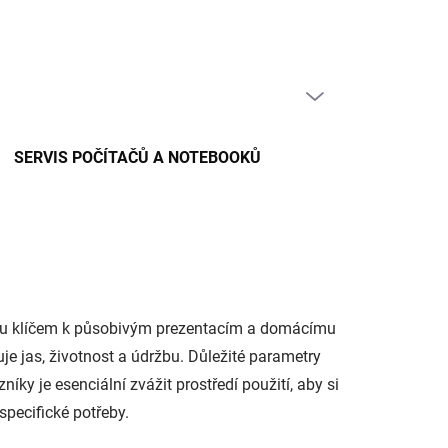
PRÁZDNÝ KOŠÍK
NÁKUPNÍ
KOŠÍK
SERVIS POČÍTAČŮ A NOTEBOOKŮ
 jsou klíčem k působivým prezentacím a domácímu
e jas, životnost a údržbu. Důležité parametry
níky je esenciální zvážit prostředí použití, aby si
specifické potřeby.