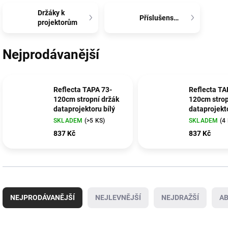
Držáky k
Příslušenství
projektorům
Nejprodávanější
Reflecta TAPA 73-
Reflecta TA
120cm stropní držák
120cm strop
dataprojektoru bílý
dataprojekt
stříbrný
SKLADEM
(>5 KS)
SKLADEM
(4
837 Kč
837 Kč
Ř
a
NEJPRODÁVANĚJŠÍ
NEJLEVNĚJŠÍ
NEJDRAŽŠÍ
A
z
e
n