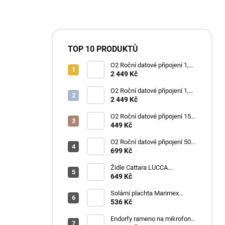
TOP 10 PRODUKTŮ
O2 Roční datové připojení 1,2
TB
2 449 Kč
O2 Roční datové připojení 1,2
TB
2 449 Kč
O2 Roční datové připojení 15
GB
449 Kč
O2 Roční datové připojení 50
GB
699 Kč
Židle Cattara LUCCA
kempingová skládací modrá
649 Kč
Solární plachta Marimex
průměr 3,6 m černá
536 Kč
Endorfy rameno na mikrofon