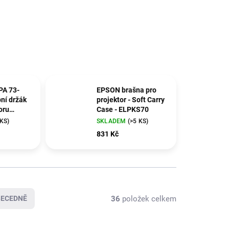
PA 73-
EPSON brašna pro
ní držák
projektor - Soft Carry
oru
Case - ELPKS70
 KS)
SKLADEM
(>5 KS)
831 Kč
36
položek celkem
BECEDNĚ