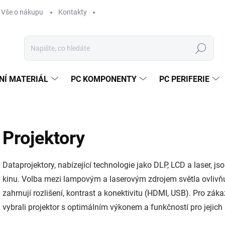
Vše o nákupu
Kontakty
Hledat
NÍ MATERIÁL
PC KOMPONENTY
PC PERIFERIE
Projektory
Dataprojektory, nabízející technologie jako DLP, LCD a laser,
kinu. Volba mezi lampovým a laserovým zdrojem světla ovlivňuj
zahrnují rozlišení, kontrast a konektivitu (HDMI, USB). Pro zákaz
vybrali projektor s optimálním výkonem a funkčností pro jejich 