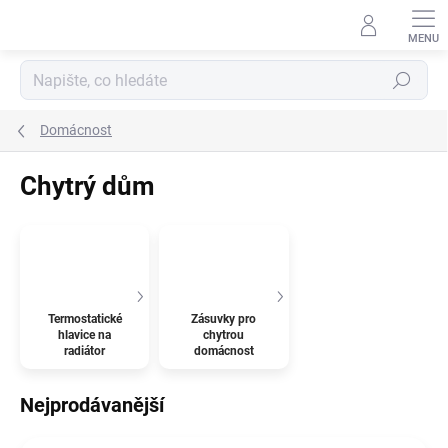
Přejít
na
obsah
Hledat
Domácnost
Chytrý dům
Termostatické
Zásuvky pro
hlavice na
chytrou
radiátor
domácnost
Nejprodávanější