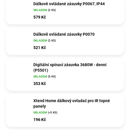
Dálkově ovládané zásuvky P0067, IP44
SKLADEM
(2 KS)
579 Kč
Dálkově ovládané zásuvky P0070
SKLADEM
(2 KS)
521 Kč
Digitální spínací zásuvka 3680W - denní
(P5501)
SKLADEM
(5 KS)
353 Kč
Xtend Home dálkový ovladač pro IR topné
panely
SKLADEM
(>5 KS)
196 Kč