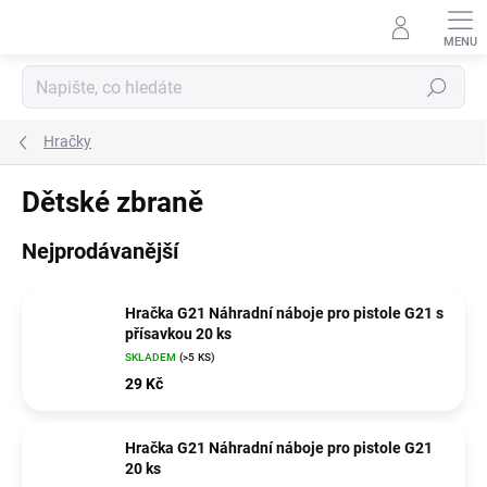
Přejít
na
obsah
Hledat
Hračky
Dětské zbraně
Nejprodávanější
Hračka G21 Náhradní náboje pro pistole G21 s
přísavkou 20 ks
SKLADEM
(>5 KS)
29 Kč
Hračka G21 Náhradní náboje pro pistole G21
20 ks