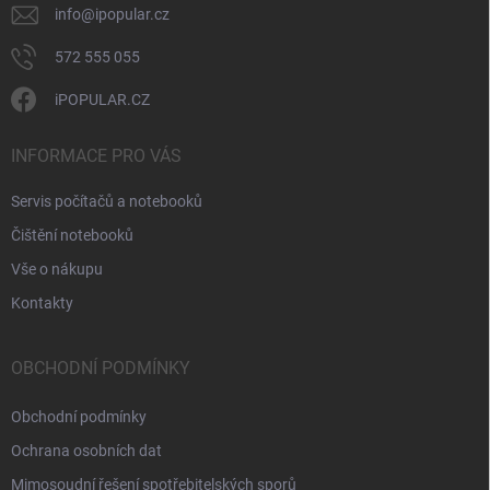
v
info
@
ipopular.cz
ý
p
572 555 055
i
s
iPOPULAR.CZ
u
INFORMACE PRO VÁS
Servis počítačů a notebooků
Čištění notebooků
Vše o nákupu
Kontakty
OBCHODNÍ PODMÍNKY
Obchodní podmínky
Ochrana osobních dat
Mimosoudní řešení spotřebitelských sporů