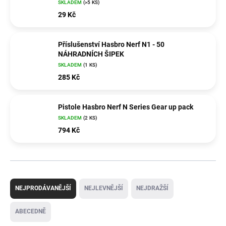
SKLADEM
(>5 KS)
29 Kč
Příslušenství Hasbro Nerf N1 - 50
NÁHRADNÍCH ŠIPEK
SKLADEM
(1 KS)
285 Kč
Pistole Hasbro Nerf N Series Gear up pack
SKLADEM
(2 KS)
794 Kč
Ř
a
NEJPRODÁVANĚJŠÍ
NEJLEVNĚJŠÍ
NEJDRAŽŠÍ
z
e
ABECEDNĚ
n