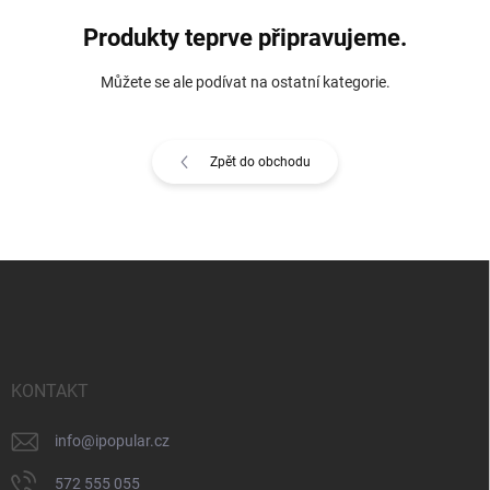
Produkty teprve připravujeme.
Můžete se ale podívat na ostatní kategorie.
Zpět do obchodu
Z
á
p
a
t
í
KONTAKT
info
@
ipopular.cz
572 555 055