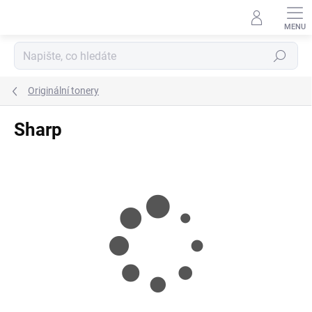
Přejít
na
obsah
Hledat
Originální tonery
Sharp