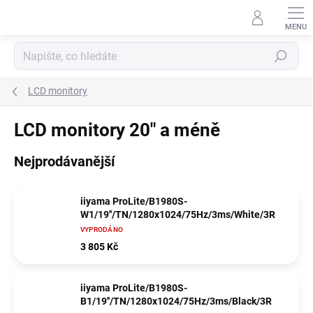
Přejít
na
obsah
Hledat
LCD monitory
LCD monitory 20" a méně
Nejprodávanější
iiyama ProLite/B1980S-
W1/19''/TN/1280x1024/75Hz/3ms/White/3R
VYPRODÁNO
3 805 Kč
iiyama ProLite/B1980S-
B1/19''/TN/1280x1024/75Hz/3ms/Black/3R