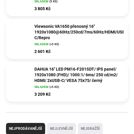
SKLADEM
(5 KS)
3 805 Kč
Viewsonic VA1650 přenosný 16"
1920x1080@60Hz/250cd/7ms/60Hz/HDMI/USB-
C/Repro
SKLADEM
(>5 KS)
2 601 Kč
DAHUA 16" LED PM16-F201SDT/ IPS panel/
1920x1080 (FHD)/ 1000:1/ 6ms/ 250 cd/m2/
HDMI/ 2xUSB-C/ VESA 75x75/ černý
SKLADEM
(>5 KS)
3 209 Kč
Ř
a
NEJPRODÁVANĚJŠÍ
NEJLEVNĚJŠÍ
NEJDRAŽŠÍ