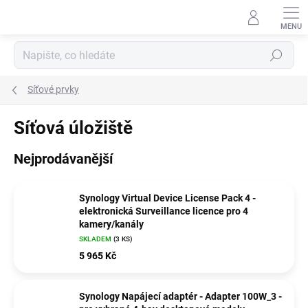
Přejít
na
obsah
Hledat
Síťové prvky
Síťová úložiště
Nejprodávanější
Synology Virtual Device License Pack 4 -
elektronická Surveillance licence pro 4
kamery/kanály
SKLADEM
(3 KS)
5 965 Kč
Synology Napájecí adaptér - Adapter 100W_3 -