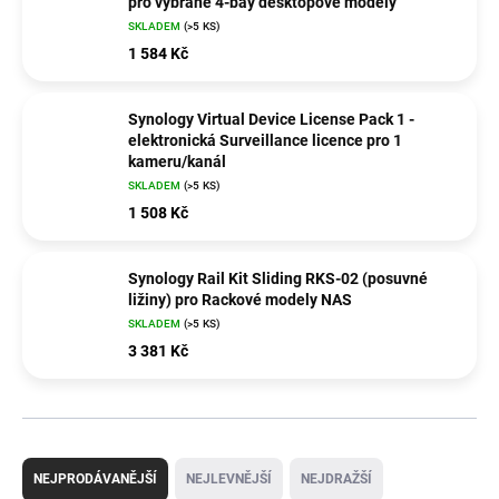
pro vybrané 4-bay desktopové modely
SKLADEM
(>5 KS)
1 584 Kč
Synology Virtual Device License Pack 1 -
elektronická Surveillance licence pro 1
kameru/kanál
SKLADEM
(>5 KS)
1 508 Kč
Synology Rail Kit Sliding RKS-02 (posuvné
ližiny) pro Rackové modely NAS
SKLADEM
(>5 KS)
3 381 Kč
Ř
a
NEJPRODÁVANĚJŠÍ
NEJLEVNĚJŠÍ
NEJDRAŽŠÍ