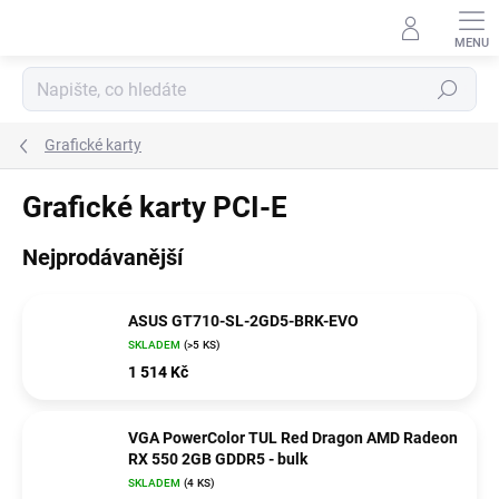
Přejít
na
obsah
Hledat
Grafické karty
Grafické karty PCI-E
Nejprodávanější
ASUS GT710-SL-2GD5-BRK-EVO
SKLADEM
(>5 KS)
1 514 Kč
VGA PowerColor TUL Red Dragon AMD Radeon
RX 550 2GB GDDR5 - bulk
SKLADEM
(4 KS)