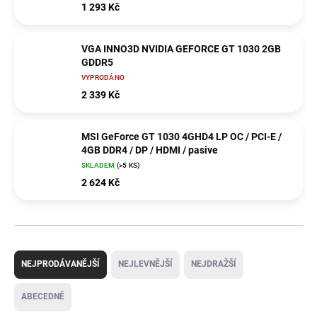
1 293 Kč
VGA INNO3D NVIDIA GEFORCE GT 1030 2GB
GDDR5
VYPRODÁNO
2 339 Kč
MSI GeForce GT 1030 4GHD4 LP OC / PCI-E /
4GB DDR4 / DP / HDMI / pasive
SKLADEM
(>5 KS)
2 624 Kč
Ř
a
NEJPRODÁVANĚJŠÍ
NEJLEVNĚJŠÍ
NEJDRAŽŠÍ
z
e
ABECEDNĚ
n