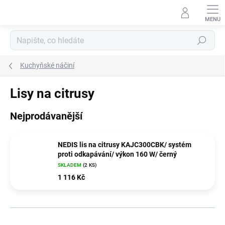
Přejít
na
obsah
Hledat
Kuchyňské náčiní
Lisy na citrusy
Nejprodávanější
NEDIS lis na citrusy KAJC300CBK/ systém
proti odkapávání/ výkon 160 W/ černý
SKLADEM
(2 KS)
1 116 Kč
Ř