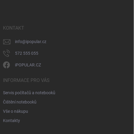
á
c
p
í
p
a
r
t
v
í
KONTAKT
k
y
v
info
@
ipopular.cz
ý
p
572 555 055
i
s
iPOPULAR.CZ
u
INFORMACE PRO VÁS
Servis počítačů a notebooků
Čištění notebooků
Vše o nákupu
Kontakty