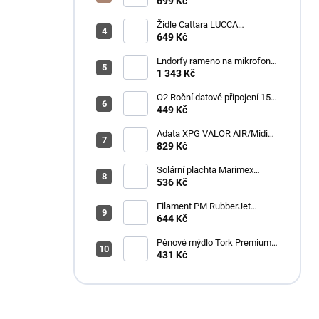
GB
699 Kč
Židle Cattara LUCCA
kempingová skládací modrá
649 Kč
Endorfy rameno na mikrofon
Broadcast Low Profile Boom
1 343 Kč
Arm / 360st. rotace / kulová
hlava / černý
O2 Roční datové připojení 15
GB
449 Kč
Adata XPG VALOR AIR/Midi
Tower/Transpar./Černá
829 Kč
Solární plachta Marimex
průměr 3,6 m černá
536 Kč
Filament PM RubberJet
TPE88 (pružná) 1,75mm,
644 Kč
černá, 0,5kg
Pěnové mýdlo Tork Premium
Antimikrobiální 1l S4
431 Kč