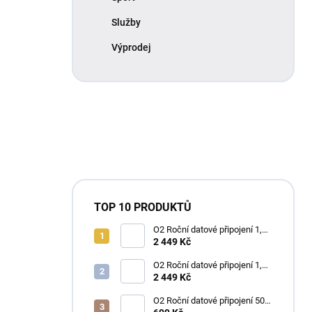
Služby
Výprodej
TOP 10 PRODUKTŮ
O2 Roční datové připojení 1,2
TB
2 449 Kč
O2 Roční datové připojení 1,2
TB
2 449 Kč
O2 Roční datové připojení 50