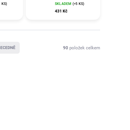
5 KS)
SKLADEM
(>5 KS)
431 Kč
90
položek celkem
BECEDNĚ
KLADEM
SKLADEM
(>5 KS)
(>5 KS)