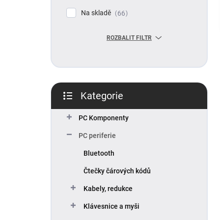
p
Na skladě
66
a
n
ROZBALIT FILTR
e
l
Kategorie
Přeskočit
kategorie
PC Komponenty
PC periferie
Bluetooth
Čtečky čárových kódů
Kabely, redukce
Klávesnice a myši