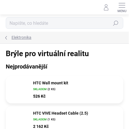
Přejít
na
obsah
Hledat
Elektronika
Brýle pro virtuální realitu
Nejprodávanější
HTC Wall mount kit
SKLADEM
(2 KS)
526 Kč
HTC VIVE Headset Cable (2.5)
SKLADEM
(1 KS)
2 162 Kč