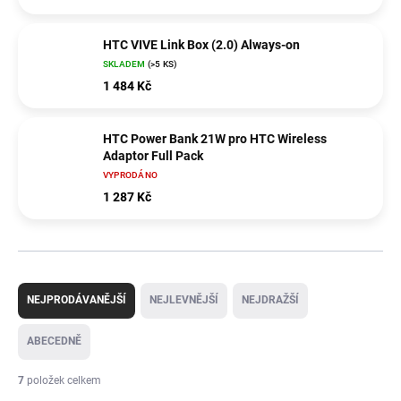
HTC VIVE Link Box (2.0) Always-on
SKLADEM
(>5 KS)
1 484 Kč
HTC Power Bank 21W pro HTC Wireless
Adaptor Full Pack
VYPRODÁNO
1 287 Kč
Ř
a
NEJPRODÁVANĚJŠÍ
NEJLEVNĚJŠÍ
NEJDRAŽŠÍ
z
e
ABECEDNĚ
n
í
7
položek celkem
p