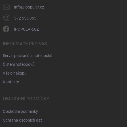
y
v
info
@
ipopular.cz
ý
p
572 555 055
i
s
iPOPULAR.CZ
u
INFORMACE PRO VÁS
Servis počítačů a notebooků
Čištění notebooků
Vše o nákupu
Kontakty
OBCHODNÍ PODMÍNKY
Obchodní podmínky
Ochrana osobních dat