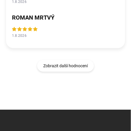
1.8.2026
ROMAN MRTVÝ
1.8.2026
Zobrazit další hodnocení
Z
á
p