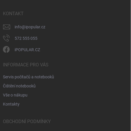
a
t
í
KONTAKT
info
@
ipopular.cz
572 555 055
iPOPULAR.CZ
INFORMACE PRO VÁS
Servis počítačů a notebooků
Čištění notebooků
Vše o nákupu
Kontakty
OBCHODNÍ PODMÍNKY