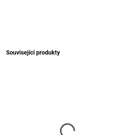
DETAILNÍ INFORMACE
ZEPTAT SE
HLÍDAT
Související produkty
SKLADEM
SKLADEM
(3 KS)
(3 KS)
SPARE PRINT
Inkoust C8765EE
kompatibilní cartridge
(No.338) kompatibilní