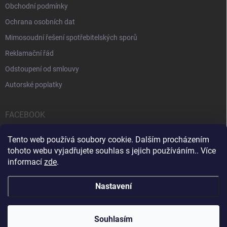
Obchodní podmínky
Ochrana osobních dat
Mimosoudní řešení spotřebitelských sporů
Reklamační řád
Odstoupení od smlouvy
Autorské poplatky
FACEBOOK
Tento web používá soubory cookie. Dalším procházením
tohoto webu vyjadřujete souhlas s jejich používáním.. Více
informací
zde
.
Servis počítačů a notebooků
Čištění notebooků
Kontakty
Nastavení
Copyright 2026
iPOPULAR.CZ
. Všechna práva vyhrazena.
Souhlasím