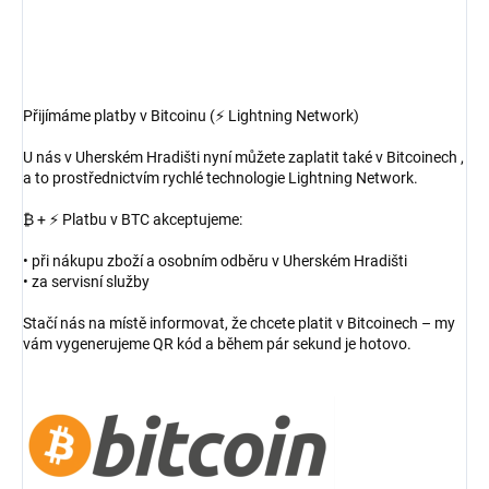
Přijímáme platby v Bitcoinu (⚡ Lightning Network)
U nás v Uherském Hradišti nyní můžete zaplatit také v Bitcoinech ,
a to prostřednictvím rychlé technologie Lightning Network.
₿ + ⚡ Platbu v BTC akceptujeme:
• při nákupu zboží a osobním odběru v Uherském Hradišti
• za servisní služby
Stačí nás na místě informovat, že chcete platit v Bitcoinech – my
vám vygenerujeme QR kód a během pár sekund je hotovo.