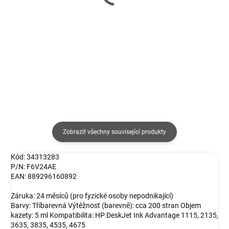
CZ132A č.711 Yellow pro
černý pro HP (17ml)
tiskárny HP
157 Kč
183 Kč
130 Kč bez DPH
151 Kč bez DPH
Do košíku
Do košíku
Zobrazit všechny související produkty
Kód: 34313283
P/N: F6V24AE
EAN: 889296160892
Záruka: 24 měsíců (pro fyzické osoby nepodnikající)
Barvy: Tříbarevná Výtěžnost (barevně): cca 200 stran Objem
kazety: 5 ml Kompatibilita: HP DeskJet Ink Advantage 1115, 2135,
3635, 3835, 4535, 4675