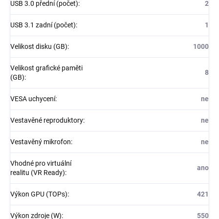
USB 3.0 přední (počet)
:
2
USB 3.1 zadní (počet)
:
1
Velikost disku (GB)
:
1000
Velikost grafické paměti
8
(GB)
:
VESA uchycení
:
ne
Vestavěné reproduktory
:
ne
Vestavěný mikrofon
:
ne
Vhodné pro virtuální
ano
realitu (VR Ready)
:
Výkon GPU (TOPs)
:
421
Výkon zdroje (W)
:
550