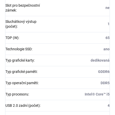
Slot pro bezpečnostní
ne
zámek
:
Sluchátkový výstup
1
(počet)
:
TDP (W)
:
65
Technologie SSD
:
ano
Typ grafické karty
:
dedikovaná
Typ grafické paměti
:
GDDR6
Typ operační paměti
:
DDR5
Typ procesoru
:
Intel® Core™ i5
USB 2.0 zadní (počet)
:
4