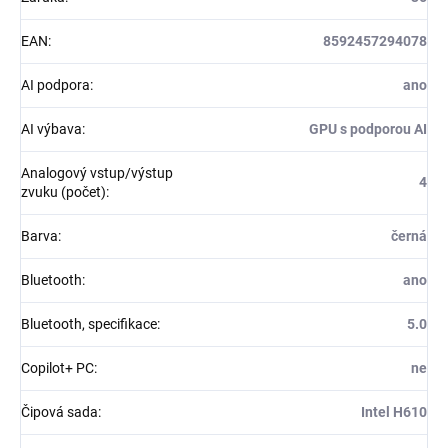
EAN
:
8592457294078
AI podpora
:
ano
AI výbava
:
GPU s podporou AI
Analogový vstup/výstup
4
zvuku (počet)
:
Barva
:
černá
Bluetooth
:
ano
Bluetooth, specifikace
:
5.0
Copilot+ PC
:
ne
Čipová sada
:
Intel H610