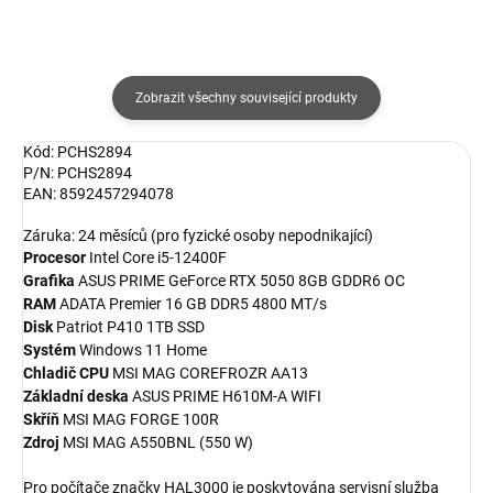
Zobrazit všechny související produkty
Kód: PCHS2894
P/N: PCHS2894
EAN: 8592457294078
Záruka: 24 měsíců (pro fyzické osoby nepodnikající)
Procesor
Intel Core i5-12400F
Grafika
ASUS PRIME GeForce RTX 5050 8GB GDDR6 OC
RAM
ADATA Premier 16 GB DDR5 4800 MT/s
Disk
Patriot P410 1TB SSD
Systém
Windows 11 Home
Chladič CPU
MSI MAG COREFROZR AA13
Základní deska
ASUS PRIME H610M-A WIFI
Skříň
MSI MAG FORGE 100R
Zdroj
MSI MAG A550BNL (550 W)
Pro počítače značky HAL3000 je poskytována servisní služba