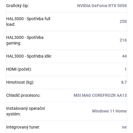
Grafický čip
:
NVIDIA GeForce RTX 5050
HAL3000 - Spotřeba full
250
load
:
HAL3000 - Spotřeba
216
gaming
:
HAL3000 - Spotřeba idle
:
44
HDMI (počet)
:
1
Hmotnost (kg)
:
8,7
Chladič procesoru
:
MSI MAG COREFROZR AA13
Instalovaný operační
Windows 11 Home
systém
:
Integrovaný tuner
:
ne