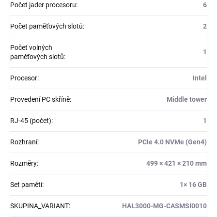
Počet jader procesoru
:
6
Počet paměťových slotů
:
2
Počet volných
1
paměťových slotů
:
Procesor
:
Intel
Provedení PC skříně
:
Middle tower
RJ-45 (počet)
:
1
Rozhraní
:
PCIe 4.0 NVMe (Gen4)
Rozměry
:
499 × 421 × 210 mm
Set pamětí
:
1× 16 GB
SKUPINA_VARIANT
:
HAL3000-MG-CASMSI0010