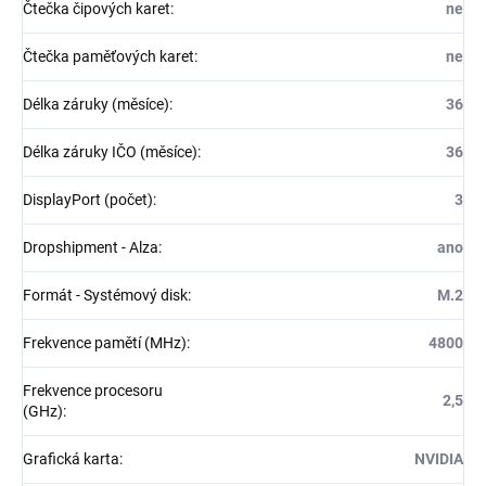
Čtečka čipových karet
:
ne
Čtečka paměťových karet
:
ne
Délka záruky (měsíce)
:
36
Délka záruky IČO (měsíce)
:
36
DisplayPort (počet)
:
3
Dropshipment - Alza
:
ano
Formát - Systémový disk
:
M.2
Frekvence pamětí (MHz)
:
4800
Frekvence procesoru
2,5
(GHz)
:
Grafická karta
:
NVIDIA