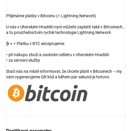
Přijímáme platby v Bitcoinu (⚡ Lightning Network)
U nás v Uherském Hradišti nyní můžete zaplatit také v Bitcoinech ,
a to prostřednictvím rychlé technologie Lightning Network.
₿ + ⚡ Platbu v BTC akceptujeme:
• při nákupu zboží a osobním odběru v Uherském Hradišti
• za servisní služby
Stačí nás na místě informovat, že chcete platit v Bitcoinech – my
vám vygenerujeme QR kód a během pár sekund je hotovo.
Doplňkové parametry