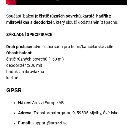
Součástí balení je
čistič různých povrchů, kartáč, hadřík z
mikrovlákna a deodorizér
, který slouží k odstranění zápachu.
ZÁKLADNÍ SPECIFIKACE
Druh příslušenství:
čisticí sada pro herní/kancelářské židle
Obsah balení:
čistič různých povrchů (150 ml)
deodorizér (236 ml)
hadřík z mikrovlákna
kartáč
GPSR
Název:
Arozzi Europe AB
Adresa:
Transformatorgatan 9, 59535 Mjolby, Švédsko
E-mail:
support@arozzi.se