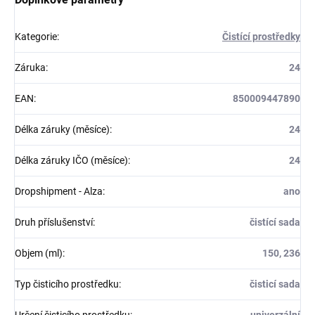
Kategorie
:
Čistící prostředky
Záruka
:
24
EAN
:
850009447890
Délka záruky (měsíce)
:
24
Délka záruky IČO (měsíce)
:
24
Dropshipment - Alza
:
ano
Druh příslušenství
:
čistící sada
Objem (ml)
:
150, 236
Typ čisticího prostředku
:
čisticí sada
Určení čisticího prostředku
:
univerzální