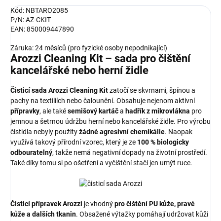
Kód: NBTARO2085
P/N: AZ-CKIT
EAN: 850009447890
Záruka: 24 měsíců (pro fyzické osoby nepodnikající)
Arozzi Cleaning Kit – sada pro čištění
kancelářské nebo herní židle
Čisticí sada Arozzi Cleaning Kit
zatočí se skvrnami, špínou a
pachy na textiliích nebo čalounění. Obsahuje nejenom aktivní
přípravky
, ale také
semišový kartáč
a
hadřík z mikrovlákna
pro
jemnou a šetrnou údržbu herní nebo kancelářské židle. Pro výrobu
čistidla nebyly použity
žádné agresivní chemikálie
. Naopak
využívá takový přírodní vzorec, který je ze
100 % biologicky
odbouratelný
, takže nemá negativní dopady na životní prostředí.
Také díky tomu si po ošetření a vyčištění stačí jen umýt ruce.
Čisticí přípravek Arozzi
je vhodný
pro čištění PU kůže, pravé
kůže a dalších tkanin
. Obsažené výtažky pomáhají udržovat kůži