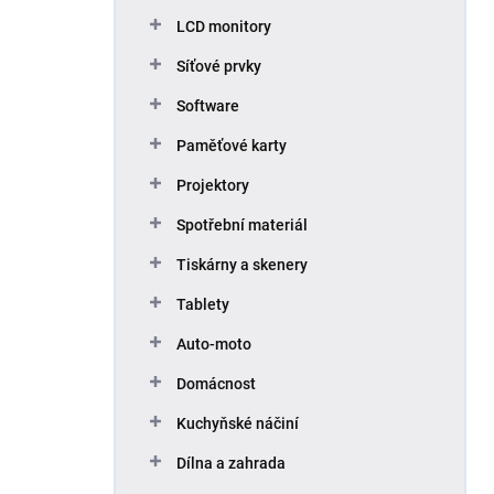
p
LCD monitory
a
n
Síťové prvky
e
Software
l
Paměťové karty
Projektory
Spotřební materiál
Tiskárny a skenery
Tablety
Auto-moto
Domácnost
Kuchyňské náčiní
Dílna a zahrada