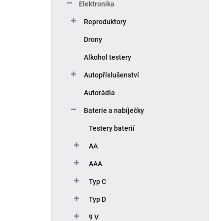
Elektronika
Reproduktory
Drony
Alkohol testery
Autopříslušenství
Autorádia
Baterie a nabíječky
Testery baterií
AA
AAA
Typ C
Typ D
9 V