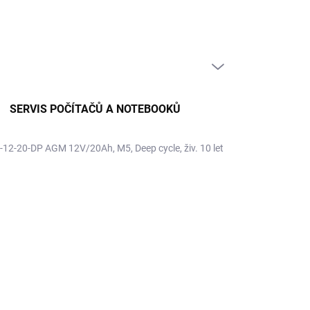
PRÁZDNÝ KOŠÍK
NÁKUPNÍ
KOŠÍK
SERVIS POČÍTAČŮ A NOTEBOOKŮ
12-20-DP AGM 12V/20Ah, M5, Deep cycle, živ. 10 let
RO
61 Kč
 Kč bez DPH
ná
PRODÁNO
:
NOSTI DORUČENÍ