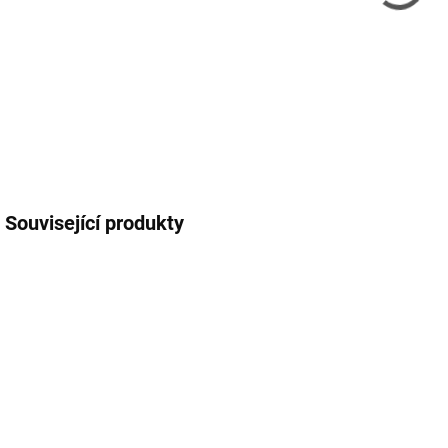
AGM
živo
DETA
Související produkty
VYPRODÁNO
VYPRODÁNO
Green Cell
Pb akumulátor