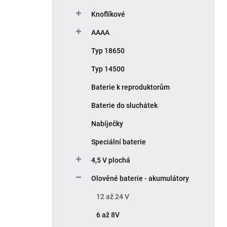
Knoflíkové
AAAA
Typ 18650
Typ 14500
Baterie k reproduktorům
Baterie do sluchátek
Nabíječky
Speciální baterie
4,5 V plochá
Olověné baterie - akumulátory
12 až 24 V
6 až 8V