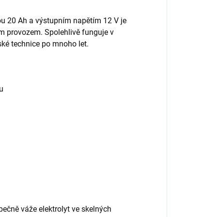
u 20 Ah a výstupním napětím 12 V je
ým provozem. Spolehlivě funguje v
ské technice po mnoho let.
u
zpečně váže elektrolyt ve skelných