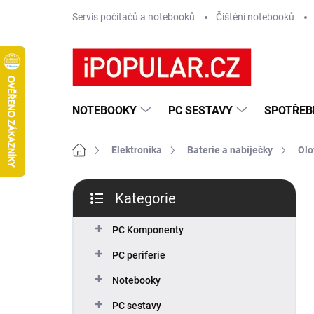
Přejít
Servis počítačů a notebooků
Čištění notebooků
na
obsah
NOTEBOOKY
PC SESTAVY
SPOTŘEB
Domů
Elektronika
Baterie a nabíječky
Olo
P
Kategorie
o
Přeskočit
s
kategorie
t
PC Komponenty
r
PC periferie
a
n
Notebooky
n
PC sestavy
í