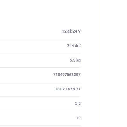
12 až 24 V
744 dní
5.5 kg
710497563307
181 x 167 x 77
5,5
12