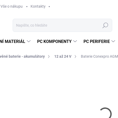
Vše o nákupu
Kontakty
Hledat
NÍ MATERIÁL
PC KOMPONENTY
PC PERIFERIE
věné baterie - akumulátory
12 až 24 V
Baterie Conexpro AGM-
Neohodnoceno
Podrobnosti hodnocení
ZNAČKA:
CONEXP
6
546
Měr
VY
cena
MOŽ