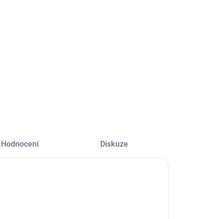
MHPower
SLA 6V /4Ah
VRLA AGM
FA-4,7mm
6V/4,5Ah
165 Kč
251 Kč
MS4.5-6)
36 Kč bez DPH
207 Kč bez DPH
Do košíku
Do košíku
Hodnocení
Diskuze