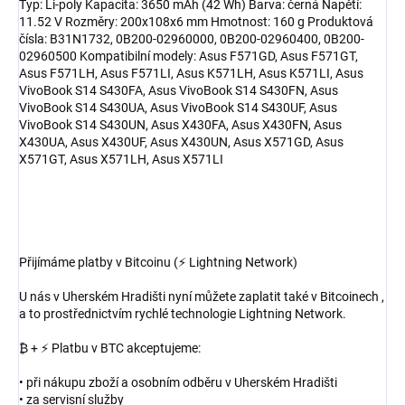
Typ: Li-poly Kapacita: 3650 mAh (42 Wh) Barva: černá Napětí:
11.52 V Rozměry: 200x108x6 mm Hmotnost: 160 g Produktová
čísla: B31N1732, 0B200-02960000, 0B200-02960400, 0B200-
02960500 Kompatibilní modely: Asus F571GD, Asus F571GT,
Asus F571LH, Asus F571LI, Asus K571LH, Asus K571LI, Asus
VivoBook S14 S430FA, Asus VivoBook S14 S430FN, Asus
VivoBook S14 S430UA, Asus VivoBook S14 S430UF, Asus
VivoBook S14 S430UN, Asus X430FA, Asus X430FN, Asus
X430UA, Asus X430UF, Asus X430UN, Asus X571GD, Asus
X571GT, Asus X571LH, Asus X571LI
Přijímáme platby v Bitcoinu (⚡ Lightning Network)
U nás v Uherském Hradišti nyní můžete zaplatit také v Bitcoinech ,
a to prostřednictvím rychlé technologie Lightning Network.
₿ + ⚡ Platbu v BTC akceptujeme:
• při nákupu zboží a osobním odběru v Uherském Hradišti
• za servisní služby