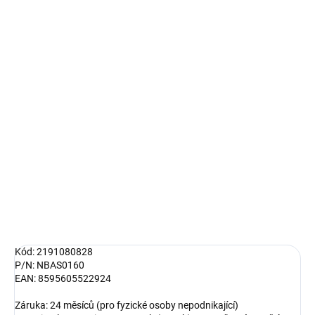
Měrná
SKLADEM
(>5 KS)
cena:
MŮŽEME
DORUČIT DO:
10.8.2026
MOŽNOSTI
DORUČENÍ
−
+
Přidat do košíku
DETAILNÍ INFORMACE
ZEPTAT SE
HLÍDAT
Kód: 2191080828
P/N: NBAS0160
EAN: 8595605522924
Záruka: 24 měsíců (pro fyzické osoby nepodnikající)