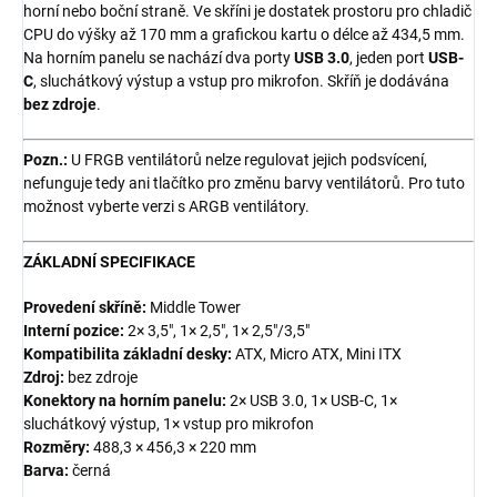
horní nebo boční straně. Ve skříni je dostatek prostoru pro chladič
CPU do výšky až 170 mm a grafickou kartu o délce až 434,5 mm.
Na horním panelu se nachází dva porty
USB 3.0
, jeden port
USB-
C
, sluchátkový výstup a vstup pro mikrofon. Skříň je dodávána
bez zdroje
.
Pozn.:
U FRGB ventilátorů nelze regulovat jejich podsvícení,
nefunguje tedy ani tlačítko pro změnu barvy ventilátorů. Pro tuto
možnost vyberte verzi s ARGB ventilátory.
ZÁKLADNÍ SPECIFIKACE
Provedení skříně:
Middle Tower
Interní pozice:
2× 3,5", 1× 2,5", 1× 2,5"/3,5"
Kompatibilita základní desky:
ATX, Micro ATX, Mini ITX
Zdroj:
bez zdroje
Konektory na horním panelu:
2× USB 3.0, 1× USB-C, 1×
sluchátkový výstup, 1× vstup pro mikrofon
Rozměry:
488,3 × 456,3 × 220 mm
Barva:
černá