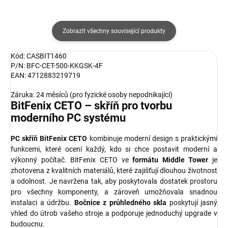
Zobrazit všechny související produkty
Kód: CASBIT1460
P/N: BFC-CET-500-KKGSK-4F
EAN: 4712883219719
Záruka: 24 měsíců (pro fyzické osoby nepodnikající)
BitFenix CETO – skříň pro tvorbu
moderního PC systému
PC skříň BitFenix CETO
kombinuje moderní design s praktickými
funkcemi, které ocení každý, kdo si chce postavit moderní a
výkonný počítač. BitFenix CETO ve
formátu Middle Tower
je
zhotovena z kvalitních materiálů, které zajišťují dlouhou životnost
a odolnost. Je navržena tak, aby poskytovala dostatek prostoru
pro všechny komponenty, a zároveň umožňovala snadnou
instalaci a údržbu.
Bočnice z průhledného skla
poskytují jasný
vhled do útrob vašeho stroje a podporuje jednoduchý upgrade v
budoucnu.