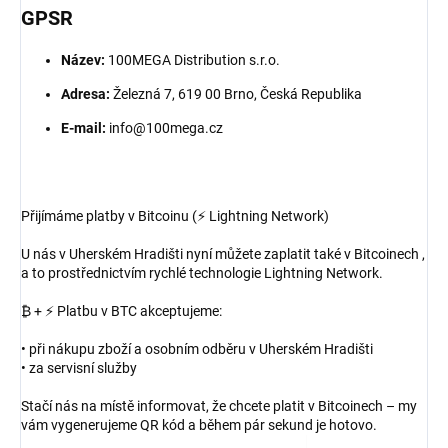
GPSR
Název:
100MEGA Distribution s.r.o.
Adresa:
Železná 7, 619 00 Brno, Česká Republika
E-mail:
info@100mega.cz
Přijímáme platby v Bitcoinu (⚡ Lightning Network)
U nás v Uherském Hradišti nyní můžete zaplatit také v Bitcoinech ,
a to prostřednictvím rychlé technologie Lightning Network.
₿ + ⚡ Platbu v BTC akceptujeme:
• při nákupu zboží a osobním odběru v Uherském Hradišti
• za servisní služby
Stačí nás na místě informovat, že chcete platit v Bitcoinech – my
vám vygenerujeme QR kód a během pár sekund je hotovo.