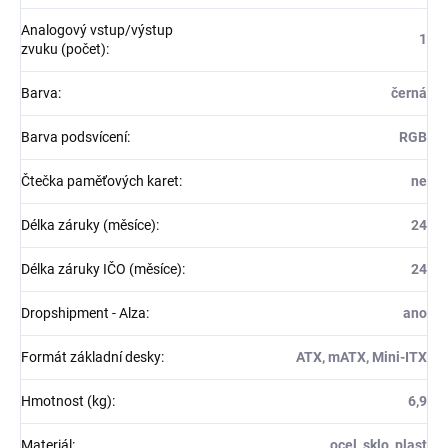
Analogový vstup/výstup
1
zvuku (počet)
:
Barva
:
černá
Barva podsvícení
:
RGB
Čtečka paměťových karet
:
ne
Délka záruky (měsíce)
:
24
Délka záruky IČO (měsíce)
:
24
Dropshipment - Alza
:
ano
Formát základní desky
:
ATX, mATX, Mini-ITX
Hmotnost (kg)
:
6,9
Materiál
:
ocel, sklo, plast