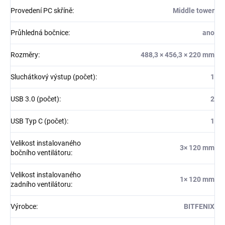
Provedení PC skříně
:
Middle tower
Průhledná bočnice
:
ano
Rozměry
:
488,3 × 456,3 × 220 mm
Sluchátkový výstup (počet)
:
1
USB 3.0 (počet)
:
2
USB Typ C (počet)
:
1
Velikost instalovaného
3× 120 mm
bočního ventilátoru
:
Velikost instalovaného
1× 120 mm
zadního ventilátoru
:
Výrobce
:
BITFENIX