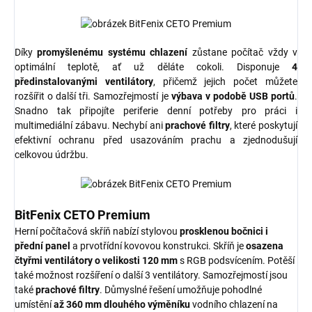
Díky
promyšlenému systému chlazení
zůstane počítač vždy v
optimální teplotě, ať už děláte cokoli. Disponuje
4
předinstalovanými ventilátory
, přičemž jejich počet můžete
rozšířit o další tři. Samozřejmostí je
výbava v podobě USB portů
.
Snadno tak připojíte periferie denní potřeby pro práci i
multimediální zábavu. Nechybí ani
prachové filtry
, které poskytují
efektivní ochranu před usazováním prachu a zjednodušují
celkovou údržbu.
BitFenix CETO Premium
Herní počítačová skříň nabízí stylovou
prosklenou bočnici i
přední panel
a prvotřídní kovovou konstrukci. Skříň je
osazena
čtyřmi ventilátory o velikosti 120 mm
s RGB podsvícením. Potěší
také možnost rozšíření o další 3 ventilátory. Samozřejmostí jsou
také
prachové filtry
. Důmyslné řešení umožňuje pohodlné
umístění
až 360 mm dlouhého výměníku
vodního chlazení na