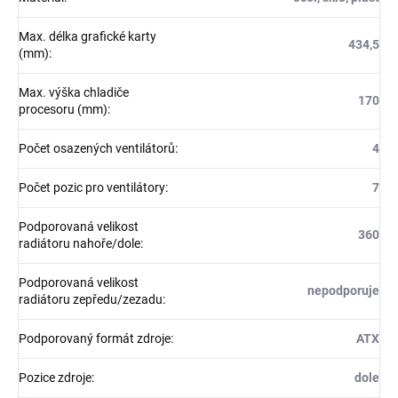
Max. délka grafické karty
434,5
(mm)
:
Max. výška chladiče
170
procesoru (mm)
:
Počet osazených ventilátorů
:
4
Počet pozic pro ventilátory
:
7
Podporovaná velikost
360
radiátoru nahoře/dole
:
Podporovaná velikost
nepodporuje
radiátoru zepředu/zezadu
:
Podporovaný formát zdroje
:
ATX
Pozice zdroje
:
dole