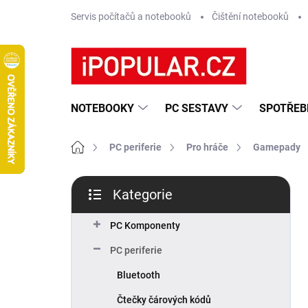
Přejít
Servis počítačů a notebooků
Čištění notebooků
na
obsah
NOTEBOOKY
PC SESTAVY
SPOTŘEB
Domů
PC periferie
Pro hráče
Gamepady
P
Kategorie
o
Přeskočit
s
kategorie
t
PC Komponenty
r
PC periferie
a
n
Bluetooth
n
Čtečky čárových kódů
í