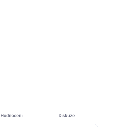
ZDARMA
SKLADEM
SKLADEM
(>5 KS)
(>5 KS)
THERMALTAKE
Genesis
olant s pedály
Seaborg 350
6 Direct Drive
NGK-1566
acing Wheel,
11 325 Kč
1 832 Kč
Černá
 360 Kč bez DPH
1 514 Kč bez DPH
Do košíku
Do košíku
Hodnocení
Diskuze