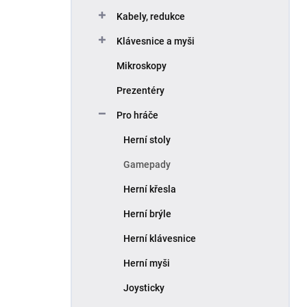
p
Kabely, redukce
a
n
Klávesnice a myši
e
Mikroskopy
l
Prezentéry
Pro hráče
Herní stoly
Gamepady
Herní křesla
Herní brýle
Herní klávesnice
Herní myši
Joysticky