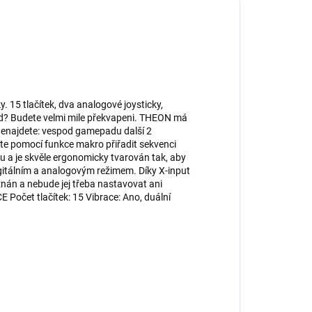
15 tlačítek, dva analogové joysticky,
rd? Budete velmi mile překvapeni. THEON má
 nenajdete: vespod gamepadu další 2
e pomocí funkce makro přiřadit sekvenci
 a je skvěle ergonomicky tvarován tak, aby
igitálním a analogovým režimem. Díky X-input
nán a nebude jej třeba nastavovat ani
Počet tlačítek: 15 Vibrace: Ano, duální