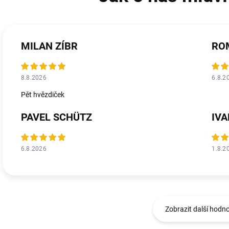
MILAN ZÍBR
RO
8.8.2026
6.8.2
Pět hvězdiček
PAVEL SCHÜTZ
IV
6.8.2026
1.8.2
Zobrazit další hodn