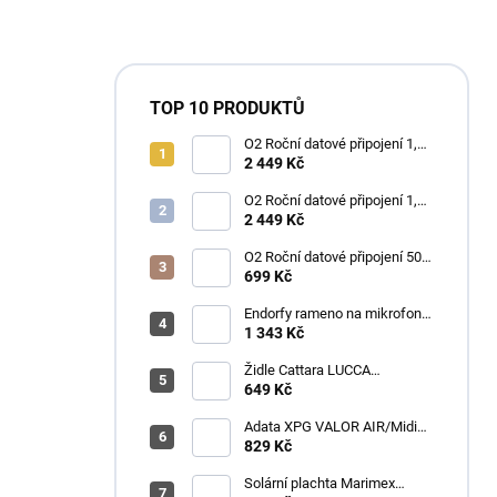
TOP 10 PRODUKTŮ
O2 Roční datové připojení 1,2
TB
2 449 Kč
O2 Roční datové připojení 1,2
TB
2 449 Kč
O2 Roční datové připojení 50
GB
699 Kč
Endorfy rameno na mikrofon
Broadcast Low Profile Boom
1 343 Kč
Arm / 360st. rotace / kulová
hlava / černý
Židle Cattara LUCCA
kempingová skládací modrá
649 Kč
Adata XPG VALOR AIR/Midi
Tower/Transpar./Černá
829 Kč
Solární plachta Marimex