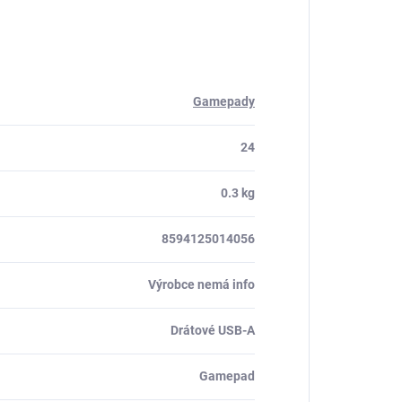
Gamepady
24
0.3 kg
8594125014056
Výrobce nemá info
Drátové USB-A
Gamepad