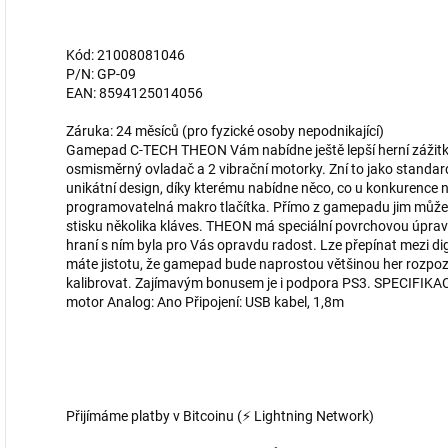
Kód: 21008081046
P/N: GP-09
EAN: 8594125014056
Záruka: 24 měsíců (pro fyzické osoby nepodnikající)
Gamepad C-TECH THEON Vám nabídne ještě lepší herní zážitky. 
osmisměrný ovladač a 2 vibrační motorky. Zní to jako standa
unikátní design, díky kterému nabídne něco, co u konkurence
programovatelná makro tlačítka. Přímo z gamepadu jim můžet
stisku několika kláves. THEON má speciální povrchovou úpravu
hraní s ním byla pro Vás opravdu radost. Lze přepínat mezi d
máte jistotu, že gamepad bude naprostou většinou her rozpoz
kalibrovat. Zajímavým bonusem je i podpora PS3. SPECIFIKACE 
motor Analog: Ano Připojení: USB kabel, 1,8m
Přijímáme platby v Bitcoinu (⚡ Lightning Network)