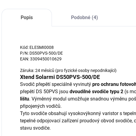
Popis
Podobné (4)
Kód: ELESMI0008
P/N: DS50PVS-500/DE
EAN: 3309450010629
Záruka: 24 měsíců (pro fyzické osoby nepodnikající)
Xtend Solarmi DS50PVS-500/DE
Svodič přepětí speciálně vyvinutý
pro ochranu fotovol
přepětí DS 50PVS jsou
dvoudílné svodiče typu 2
(s mo
lištu
. Výměnný modul umožňuje snadnou výměnu pošk
připojených vodičů.
Tyto svodiče obsahují vysokovýkonný varistor s tepeln
tepelné odpojovací zařízení proudový obvod svodiče, c
stavu svodiče.