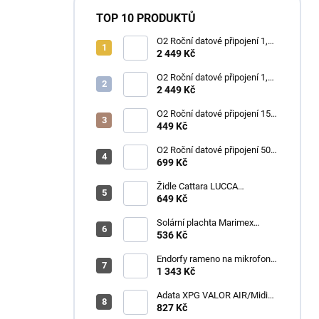
TOP 10 PRODUKTŮ
O2 Roční datové připojení 1,2
TB
2 449 Kč
O2 Roční datové připojení 1,2
TB
2 449 Kč
O2 Roční datové připojení 15
GB
449 Kč
O2 Roční datové připojení 50
GB
699 Kč
Židle Cattara LUCCA
kempingová skládací modrá
649 Kč
Solární plachta Marimex
průměr 3,6 m černá
536 Kč
Endorfy rameno na mikrofon
Broadcast Low Profile Boom
1 343 Kč
Arm / 360st. rotace / kulová
hlava / černý
Adata XPG VALOR AIR/Midi
Tower/Transpar./Černá
827 Kč