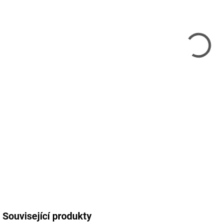
11.
MOŽ
Xte
spec
pře
dvou
mon
snad
DETA
Související produkty