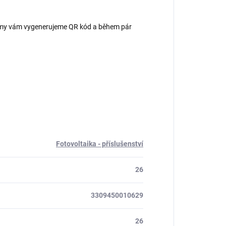
 – my vám vygenerujeme QR kód a během pár
Fotovoltaika - příslušenství
26
3309450010629
26