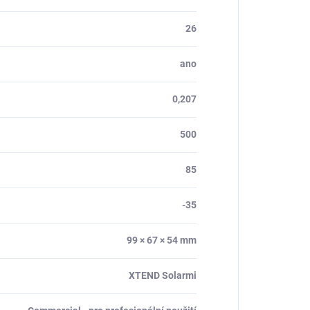
26
ano
0,207
500
85
-35
99 × 67 × 54 mm
XTEND Solarmi