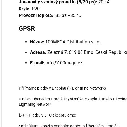
Jmenovitý svodový proud ln (8/20 µs):
20 kA
Krytí:
IP20
Provozní teplota:
-35 až +85 °C
GPSR
Název:
100MEGA Distribution s.r.o.
Adresa:
Železná 7, 619 00 Brno, Česká Republik
E-mail:
info@100mega.cz
Přijímáme platby v Bitcoinu (⚡ Lightning Network)
U nás v Uherském Hradišti nyní můžete zaplatit také v Bitcoine
Lightning Network.
₿ + ⚡ Platbu v BTC akceptujeme:
• při nákupu zboží a osobním odběru v Uherském Hradišti