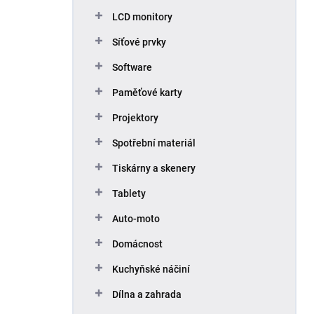
p
LCD monitory
a
n
Síťové prvky
e
Software
l
Paměťové karty
Projektory
Spotřební materiál
Tiskárny a skenery
Tablety
Auto-moto
Domácnost
Kuchyňské náčiní
Dílna a zahrada