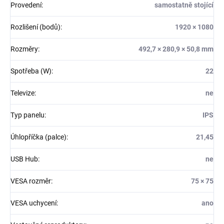
Provedení
:
samostatně stojící
Rozlišení (bodů)
:
1920 × 1080
Rozměry
:
492,7 × 280,9 × 50,8 mm
Spotřeba (W)
:
22
Televize
:
ne
Typ panelu
:
IPS
Úhlopříčka (palce)
:
21,45
USB Hub
:
ne
VESA rozměr
:
75 × 75
VESA uchycení
:
ano