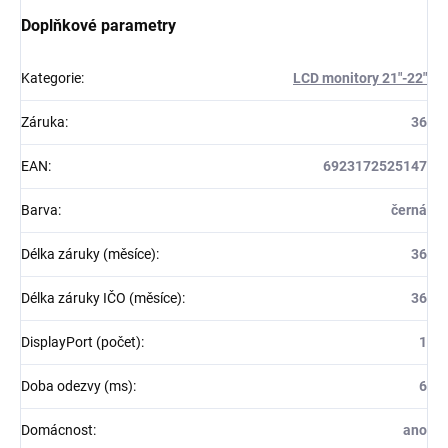
Doplňkové parametry
Kategorie
:
LCD monitory 21"-22"
Záruka
:
36
EAN
:
6923172525147
Barva
:
černá
Délka záruky (měsíce)
:
36
Délka záruky IČO (měsíce)
:
36
DisplayPort (počet)
:
1
Doba odezvy (ms)
:
6
Domácnost
:
ano