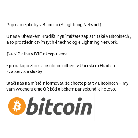
Přijímáme platby v Bitcoinu (⚡ Lightning Network)
U nás v Uherském Hradišti nyní můžete zaplatit také v Bitcoinech ,
a to prostřednictvím rychlé technologie Lightning Network.
₿ + ⚡ Platbu v BTC akceptujeme:
• při nákupu zboží a osobním odběru v Uherském Hradišti
• za servisní služby
Stačí nás na místě informovat, že chcete platit v Bitcoinech – my
vám vygenerujeme QR kód a během pár sekund je hotovo.