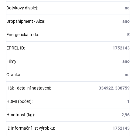
Dotykový displej
:
ne
Dropshipment - Alza
:
ano
Energetická třída
:
E
EPREL ID
:
1752143
Filmy
:
ano
Grafika
:
ne
Hák - detailní nastavení
:
334922, 338759
HDMI (počet)
:
1
Hmotnost (kg)
:
2,96
ID informační list výrobku
:
1752143