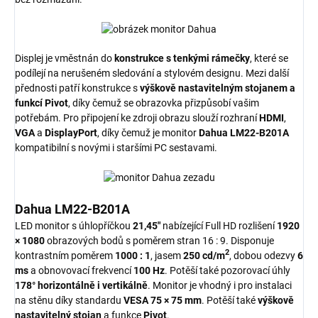
Displej je vměstnán do
konstrukce s tenkými rámečky
, které se
podílejí na nerušeném sledování a stylovém designu. Mezi další
přednosti patří konstrukce s
výškově nastavitelným stojanem a
funkcí Pivot
, díky čemuž se obrazovka přizpůsobí vašim
potřebám. Pro připojení ke zdroji obrazu slouží rozhraní
HDMI
,
VGA
a
DisplayPort
, díky čemuž je monitor
Dahua LM22-B201A
kompatibilní s novými i staršími PC sestavami.
Dahua LM22-B201A
LED monitor s úhlopříčkou
21,45"
nabízející Full HD rozlišení
1920
× 1080
obrazových bodů s poměrem stran 16 : 9. Disponuje
2
kontrastním poměrem
1000 : 1
, jasem
250 cd/m
, dobou odezvy
6
ms
a obnovovací frekvencí
100 Hz
. Potěší také pozorovací úhly
178° horizontálně i vertikálně
. Monitor je vhodný i pro instalaci
na stěnu díky standardu
VESA 75 × 75 mm
. Potěší také
výškově
nastavitelný stojan
a funkce
Pivot
.