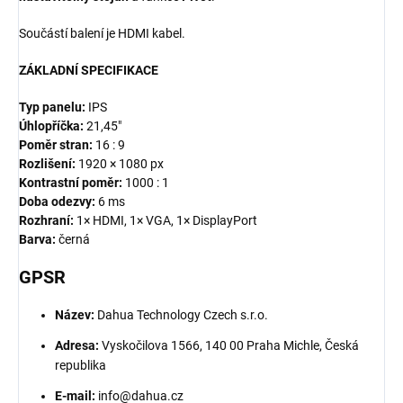
Součástí balení je HDMI kabel.
ZÁKLADNÍ SPECIFIKACE
Typ panelu:
IPS
Úhlopříčka:
21,45"
Poměr stran:
16 : 9
Rozlišení:
1920 × 1080 px
Kontrastní poměr:
1000 : 1
Doba odezvy:
6 ms
Rozhraní:
1× HDMI, 1× VGA, 1× DisplayPort
Barva:
černá
GPSR
Název:
Dahua Technology Czech s.r.o.
Adresa:
Vyskočilova 1566, 140 00 Praha Michle, Česká
republika
E-mail:
info@dahua.cz