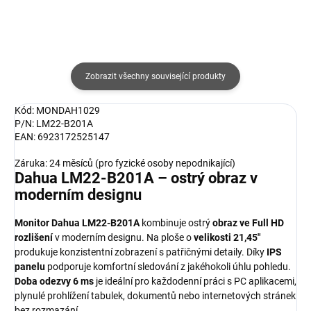
Zobrazit všechny související produkty
Kód: MONDAH1029
P/N: LM22-B201A
EAN: 6923172525147
Záruka: 24 měsíců (pro fyzické osoby nepodnikající)
Dahua LM22-B201A – ostrý obraz v
moderním designu
Monitor Dahua LM22-B201A
kombinuje ostrý
obraz ve Full HD
rozlišení
v moderním designu. Na ploše o
velikosti 21,45"
produkuje konzistentní zobrazení s patřičnými detaily. Díky
IPS
panelu
podporuje komfortní sledování z jakéhokoli úhlu pohledu.
Doba odezvy 6 ms
je ideální pro každodenní práci s PC aplikacemi,
plynulé prohlížení tabulek, dokumentů nebo internetových stránek
bez rozmazání.