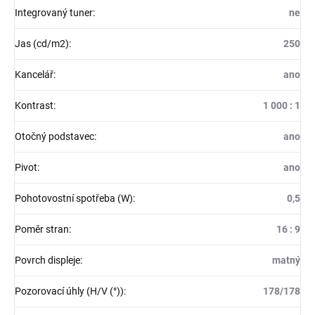
Integrovaný tuner
:
ne
Jas (cd/m2)
:
250
Kancelář
:
ano
Kontrast
:
1 000 : 1
Otočný podstavec
:
ano
Pivot
:
ano
Pohotovostní spotřeba (W)
:
0,5
Poměr stran
:
16 : 9
Povrch displeje
:
matný
Pozorovací úhly (H/V (°))
:
178/178