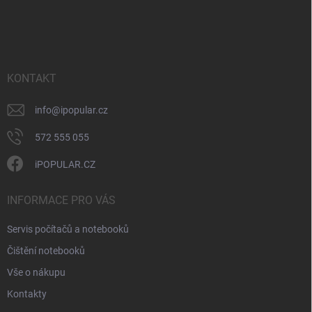
Z
á
p
a
t
í
KONTAKT
info
@
ipopular.cz
572 555 055
iPOPULAR.CZ
INFORMACE PRO VÁS
Servis počítačů a notebooků
Čištění notebooků
Vše o nákupu
Kontakty