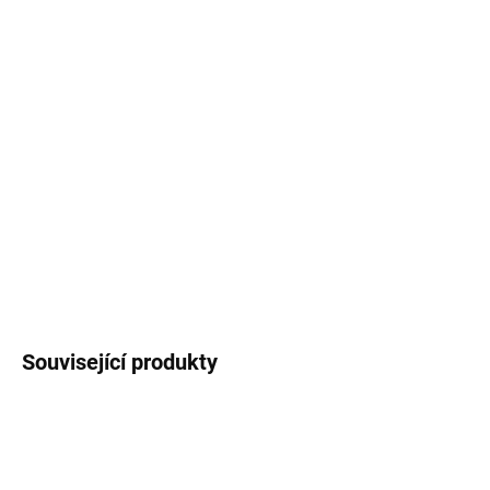
cena:
MŮŽEME
DORUČIT DO:
11.8.2026
MOŽNOSTI
DORUČENÍ
−
+
Přidat do košíku
DETAILNÍ INFORMACE
ZEPTAT SE
HLÍDAT
Související produkty