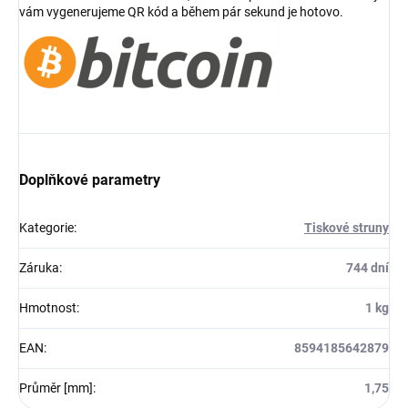
vám vygenerujeme QR kód a během pár sekund je hotovo.
Doplňkové parametry
Kategorie
:
Tiskové struny
Záruka
:
744 dní
Hmotnost
:
1 kg
EAN
:
8594185642879
Průměr [mm]
:
1,75