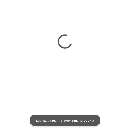
SKLADEM
SKLADEM
(>5 KS)
(>5 KS)
3Doodler náplň ECO-PCL
3Doodler 3D Pero Start+
pro 3D pero Start+ 75ks -
a 72 náplní + 12 šablon
červená, modrá, bílá
1 412 Kč
383 Kč
1 167 Kč bez DPH
317 Kč bez DPH
Do košíku
Do košíku
Zobrazit všechny související produkty