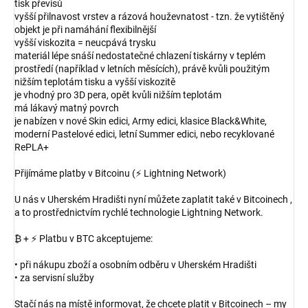
tisk převisů
vyšší přilnavost vrstev a rázová houževnatost - tzn. že vytištěný
objekt je při namáhání flexibilnější
vyšší viskozita = neucpává trysku
materiál lépe snáší nedostatečné chlazení tiskárny v teplém
prostředí (například v letních měsících), právě kvůli použitým
nižším teplotám tisku a vyšší viskozitě
je vhodný pro 3D pera, opět kvůli nižším teplotám
má lákavý matný povrch
je nabízen v nové Skin edici, Army edici, klasice Black&White,
moderní Pastelové edici, letní Summer edici, nebo recyklované
RePLA+
Přijímáme platby v Bitcoinu (⚡ Lightning Network)
U nás v Uherském Hradišti nyní můžete zaplatit také v Bitcoinech ,
a to prostřednictvím rychlé technologie Lightning Network.
₿ + ⚡ Platbu v BTC akceptujeme:
• při nákupu zboží a osobním odběru v Uherském Hradišti
• za servisní služby
Stačí nás na místě informovat, že chcete platit v Bitcoinech – my