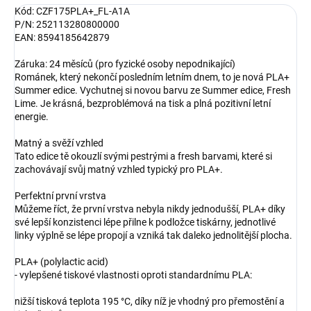
Kód: CZF175PLA+_FL-A1A
P/N: 252113280800000
EAN: 8594185642879
Záruka: 24 měsíců (pro fyzické osoby nepodnikající)
Románek, který nekončí posledním letním dnem, to je nová PLA+
Summer edice. Vychutnej si novou barvu ze Summer edice, Fresh
Lime. Je krásná, bezproblémová na tisk a plná pozitivní letní
energie.
Matný a svěží vzhled
Tato edice tě okouzlí svými pestrými a fresh barvami, které si
zachovávají svůj matný vzhled typický pro PLA+.
Perfektní první vrstva
Můžeme říct, že první vrstva nebyla nikdy jednodušší, PLA+ díky
své lepší konzistenci lépe přilne k podložce tiskárny, jednotlivé
linky výplně se lépe propojí a vzniká tak daleko jednolitější plocha.
PLA+ (polylactic acid)
- vylepšené tiskové vlastnosti oproti standardnímu PLA:
nižší tisková teplota 195 °C, díky níž je vhodný pro přemostění a