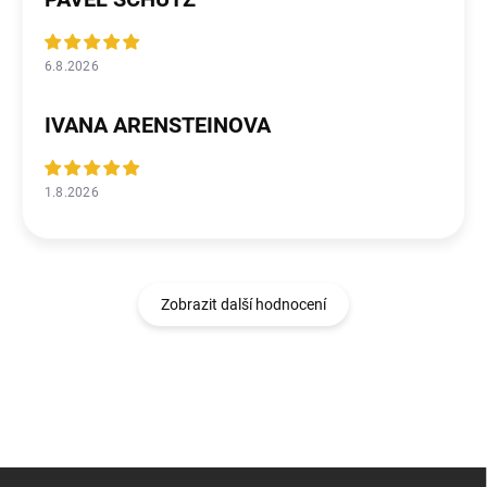
6.8.2026
IVANA ARENSTEINOVA
1.8.2026
Zobrazit další hodnocení
Z