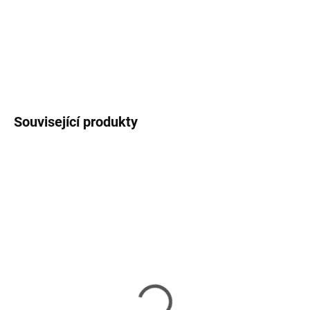
MOŽNOSTI
DORUČENÍ
DETAILNÍ INFORMACE
ZEPTAT SE
HLÍDAT
Související produkty
SKLADEM
(>5 KS)
AMD Ryzen 3 4C/4T 320
AMD Ryzen 5 6C/12T
(3.6GHz,6MB,65W,AM4)
4500