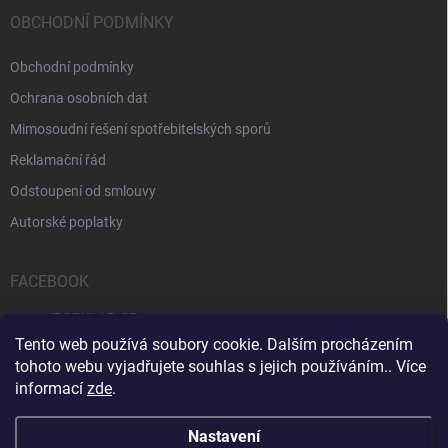
OBCHODNÍ PODMÍNKY
Obchodní podmínky
Ochrana osobních dat
Mimosoudní řešení spotřebitelských sporů
Reklamační řád
Odstoupení od smlouvy
Autorské poplatky
FACEBOOK
iPOPULAR.CZ
Tento web používá soubory cookie. Dalším procházením
tohoto webu vyjadřujete souhlas s jejich používáním.. Více
informací
zde
.
Servis počítačů a notebooků
Čištění notebooků
Kontakty
Nastavení