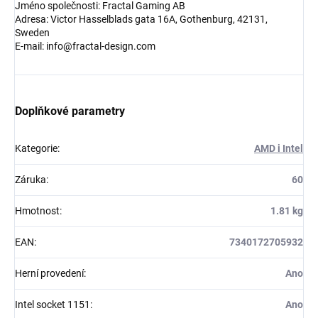
Jméno společnosti: Fractal Gaming AB
Adresa: Victor Hasselblads gata 16A, Gothenburg, 42131,
Sweden
E-mail: info@fractal-design.com
Doplňkové parametry
Kategorie
:
AMD i Intel
Záruka
:
60
Hmotnost
:
1.81 kg
EAN
:
7340172705932
Herní provedení
:
Ano
Intel socket 1151
:
Ano