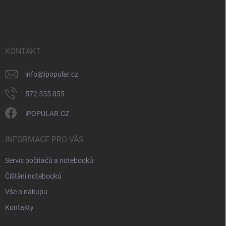
á
p
a
t
í
KONTAKT
info
@
ipopular.cz
572 555 055
iPOPULAR.CZ
INFORMACE PRO VÁS
Servis počítačů a notebooků
Čištění notebooků
Vše o nákupu
Kontakty