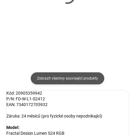
RX Vega 8/box + Wraith S
(4.1GHz,11MB,65W,AM4)
cooler
1 588 Kč
box + Wraith Stealth
3 361 Kč
cooler
1 312 Kč bez DPH
2 778 Kč bez DPH
Detail
Do košíku
Zobrazit všechny související produkty
Kód: 20905359942
P/N: FD-W-L1-S2412
EAN: 7340172705932
Záruka: 24 měsíců (pro fyzické osoby nepodnikající)
Model:
Fractal Design Lumen S24 RGB