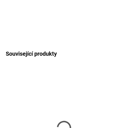
vytvářet praktické i zábavné výrobky. Tento materiál se vyznačuje
skvělými vlastnostmi a tudíž Vaše 3D výtvory budou vždy odolné a
stabilní. Tiskové struny Gembird jsou navrženy tak, ab
DETAILNÍ INFORMACE
ZEPTAT SE
HLÍDAT
Související produkty
SKLADEM
VYPRODÁNO
(>5 KS)
Magigoo PC lepící
3Doodler náplň ECO-PCL
tyčinka pro 3D tisk - ABS,