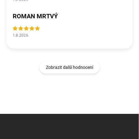
ROMAN MRTVÝ
1.8.2026
Zobrazit další hodnocení
Z
á
p
a