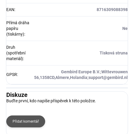
EAN
:
8716309088398
Přímá dráha
papíru
Ne
(tiskárny)
:
Druh
(spotřební
Tisková struna
materiál)
:
Gembird Europe B.V.;Wittevrouwen
GPSR
:
56,1358CD,Almere,Holandia;support@gembird.nl
Diskuze
Buďte první, kdo napíše příspěvek k této položce.
Přidat komentář