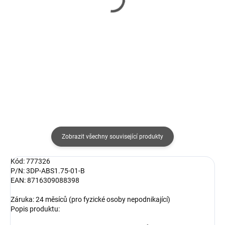
pro 3D pero Start+ 250ks
ABS-T, PC/ABS
- černá, červená, šedá,
585 Kč
modrá
954 Kč
483 Kč bez DPH
788 Kč bez DPH
Detail
Do košíku
Zobrazit všechny související produkty
Kód: 777326
P/N: 3DP-ABS1.75-01-B
EAN: 8716309088398
Záruka: 24 měsíců (pro fyzické osoby nepodnikající)
Popis produktu: