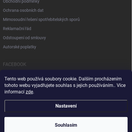
Obchodní podmínky
Ochrana osobních dat
Mimosoudní řešení spotřebitelských sporů
Reklamační řád
Odstoupení od smlouvy
Autorské poplatky
FACEBOOK
Tento web používá soubory cookie. Dalším procházením
tohoto webu vyjadřujete souhlas s jejich používáním.. Více
informací
zde
.
Servis počítačů a notebooků
Čištění notebooků
Kontakty
Nastavení
Copyright 2026
iPOPULAR.CZ
. Všechna práva vyhrazena.
Souhlasím
Vytvořil Shoptet