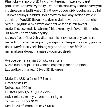
Plastické vlákno pro 3D tisk, díky kterému můžete vytvářet
praktické i zábavné výrobky. Tento materiál se vyznačuje skvělými
vlastnostmi a tudíž Vaše 3D výtvory budou vždy odolné a stabilní.
Tiskové struny Gembird jsou navrženy tak, aby nedocházelo k
zaseknutí Vaší 3D tiskárny. Jakmile vlákno vstoupí do topného
okruhu, plynule a okamžitě dochází ke stabilnímu tavení
materiálu, což vede k extrémně hladkému vytlačování filamentu.
Již nikdy více zacpané trysky.
Na rozdíl od některých vláken na trhu, tiskové struny Gembird
neuvolňují nebezpečné pachy a zajišťující bezpečný a čistý provoz
tisku. Navíc jsou zcela biologicky odbouratelné, čímž se
minimalizuje dopad na naše životní prostředí.
Vysoce pevná a silná 3D tisková struna
Nízká hustota: při tisku většího objemu je model je lehčí
Lze aplikovat na různé typy 3D tiskáren
Materiál: ABS, průměr 1,75 mm
Hmotnost: 1 kg
Délka: cca. 400 m
Hustota při 21,5 C: 1,01 g / cm3
Index toku taveniny v 10min, 2,16 kg: 5
Tavný bod: 225-240 C?
Mez kluzu při 5mm / min: 45 MPa