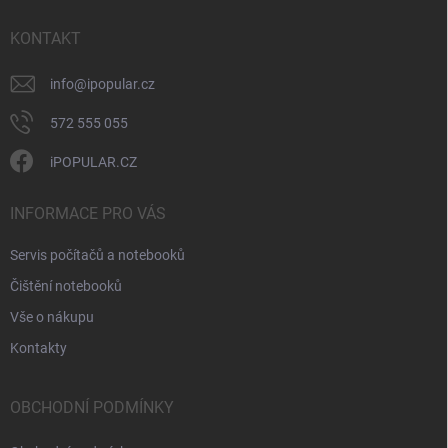
t
í
KONTAKT
info
@
ipopular.cz
572 555 055
iPOPULAR.CZ
INFORMACE PRO VÁS
Servis počítačů a notebooků
Čištění notebooků
Vše o nákupu
Kontakty
OBCHODNÍ PODMÍNKY