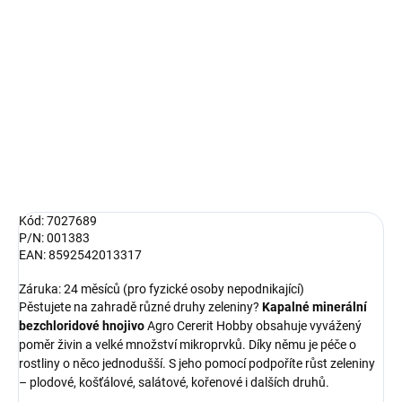
Kapalné hnojivo pro všechny druhy zeleniny (košťálové, kořenové,
plodové, salátové a další), bez chloridu, obsahuje mikroprvky a
vyvážený poměr živin, hnojení formou zálivky.
DETAILNÍ INFORMACE
ZEPTAT SE
HLÍDAT
Kód: 7027689
P/N: 001383
EAN: 8592542013317
Záruka: 24 měsíců (pro fyzické osoby nepodnikající)
Pěstujete na zahradě různé druhy zeleniny?
Kapalné minerální
bezchloridové hnojivo
Agro Cererit Hobby obsahuje vyvážený
poměr živin a velké množství mikroprvků. Díky němu je péče o
rostliny o něco jednodušší. S jeho pomocí podpoříte růst zeleniny
– plodové, košťálové, salátové, kořenové i dalších druhů.