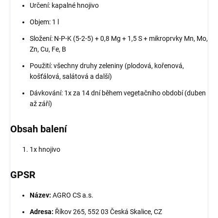
Určení: kapalné hnojivo
Objem: 1 l
Složení: N-P-K (5-2-5) + 0,8 Mg + 1,5 S + mikroprvky Mn, Mo,
Zn, Cu, Fe, B
Použití: všechny druhy zeleniny (plodová, kořenová,
košťálová, salátová a další)
Dávkování: 1x za 14 dní během vegetačního období (duben
až září)
Obsah balení
1x hnojivo
GPSR
Název:
AGRO CS a.s.
Adresa:
Říkov 265, 552 03 Česká Skalice, CZ