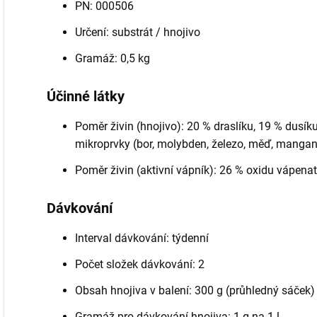
PN: 000506
Určení: substrát / hnojivo
Gramáž: 0,5 kg
Účinné látky
Poměr živin (hnojivo): 20 % draslíku, 19 % dusíku,
mikroprvky (bor, molybden, železo, měď, mangan
Poměr živin (aktivní vápník): 26 % oxidu vápena
Dávkování
Interval dávkování: týdenní
Počet složek dávkování: 2
Obsah hnojiva v balení: 300 g (průhledný sáček)
Gramáž pro dávkování hnojiva: 1 g na 1 l