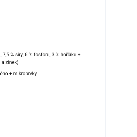
 7,5 % síry, 6 % fosforu, 3 % hořčíku +
 a zinek)
tého + mikroprvky