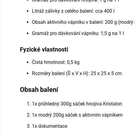
Litráž zálivky z celého balení: cca 400 l
Obsah aktivního vápníku v balení: 200 g (modrý
Gramáž pro dávkování vápníku: 1,5 g na 1 l
Fyzické vlastnosti
Čistá hmotnost: 0,5 kg
Rozměry balení (Š x V x H): 25 x 25 x 5 cm
Obsah balení
1x průhledný 300g sáček hnojiva Kristalon
1x modrý 200g sáček s aktivním vápníkem
1x dokumentace