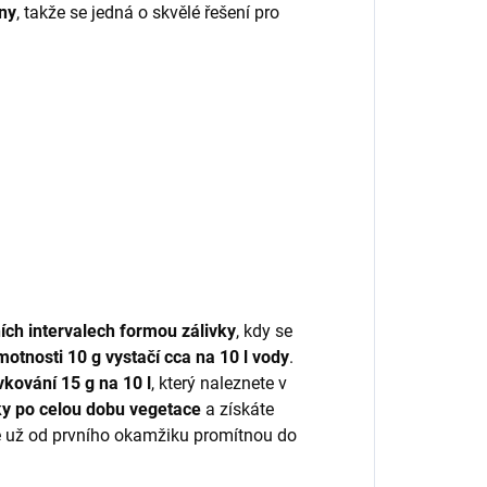
uny
, takže se jedná o skvělé řešení pro
ních intervalech formou zálivky
, kdy se
otnosti 10 g vystačí cca na 10 l vody
.
vkování 15 g na 10 l
, který naleznete v
žky po celou dobu vegetace
a získáte
 se už od prvního okamžiku promítnou do