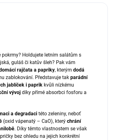
né pokrmy? Holdujete letním salátům s
ajská, guláš či katův šleh? Pak vám
domácí rajčata a papriky
, kterým
dodá
mu zablokování. Představuje tak
parádní
h jablíček i paprik
kvůli nízkému
kční vývoj
díky přímé absorbci fosforu a
maci a degradaci
této zeleniny, neboť
ě
(oxid vápenatý – CaO), který
chrání
hnilobě
. Díky těmto vlastnostem se však
apričky bez ohledu na jejich konkrétní