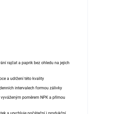
ání rajčat a paprik bez ohledu na jejich
oce a udržení této kvality
ýdenních intervalech formou zálivky
 s vyváženým poměrem NPK a přímou
ek a urychluje počáteční i produkční