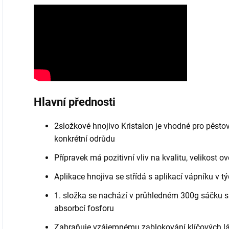
Hlavní přednosti
2složkové hnojivo Kristalon je vhodné pro pěstov
konkrétní odrůdu
Přípravek má pozitivní vliv na kvalitu, velikost ov
Aplikace hnojiva se střídá s aplikací vápníku v t
1. složka se nachází v průhledném 300g sáčku
absorbcí fosforu
Zabraňuje vzájemnému zablokování klíčových lát