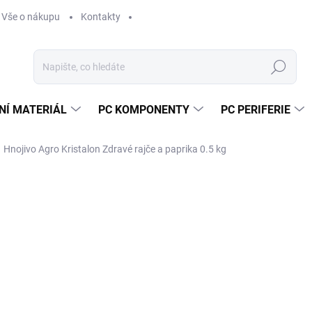
Vše o nákupu
Kontakty
Hledat
NÍ MATERIÁL
PC KOMPONENTY
PC PERIFERIE
Hnojivo Agro Kristalon Zdravé rajče a paprika 0.5 kg
Neohodnoceno
Podrobnosti hodnocení
ZNAČKA:
AGRO
1
120
Měr
SK
cena
MŮŽ
DO: