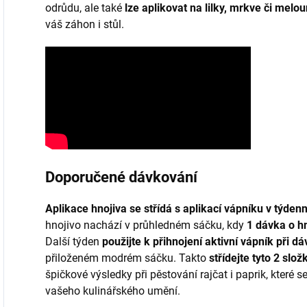
odrůdu, ale také
lze aplikovat na lilky, mrkve či melo
váš záhon i stůl.
Doporučené dávkování
Aplikace hnojiva se střídá s aplikací vápníku v týden
hnojivo nachází v průhledném sáčku, kdy
1 dávka o hm
Další týden
použijte k přihnojení aktivní vápník při dá
přiloženém modrém sáčku. Takto
střídejte tyto 2 slo
špičkové výsledky při pěstování rajčat i paprik, které
vašeho kulinářského umění.