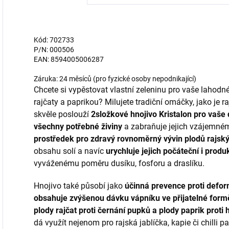
Kód: 702733
P/N: 000506
EAN: 8594005006287
Záruka: 24 měsíců (pro fyzické osoby nepodnikající)
Chcete si vypěstovat vlastní zeleninu pro vaše lahod
rajčaty a paprikou? Milujete tradiční omáčky, jako je r
skvěle poslouží
2složkové hnojivo Kristalon pro vaše 
všechny potřebné živiny
a zabraňuje jejich vzájemné
prostředek pro zdravý rovnoměrný vývin plodů rajskýc
obsahu solí a navíc
urychluje jejich počáteční i produ
vyváženému poměru dusíku, fosforu a draslíku.
Hnojivo také působí jako
účinná prevence proti defor
obsahuje zvýšenou dávku vápníku ve přijatelné form
plody rajčat proti černání pupků a plody paprik proti 
dá využít nejenom pro rajská jablíčka, kapie či chilli p