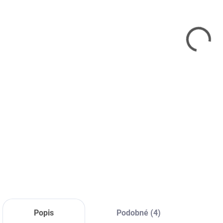
12.
MOŽ
Prav
– 2s
rajč
pro
CaO 
DETA
Popis
Podobné (4)