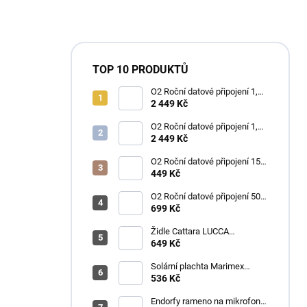
TOP 10 PRODUKTŮ
O2 Roční datové připojení 1,2
TB
2 449 Kč
O2 Roční datové připojení 1,2
TB
2 449 Kč
O2 Roční datové připojení 15
GB
449 Kč
O2 Roční datové připojení 50
GB
699 Kč
Židle Cattara LUCCA
kempingová skládací modrá
649 Kč
Solární plachta Marimex
průměr 3,6 m černá
536 Kč
Endorfy rameno na mikrofon