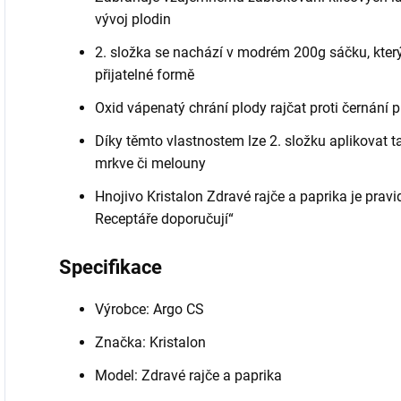
vývoj plodin
2. složka se nachází v modrém 200g sáčku, kte
přijatelné formě
Oxid vápenatý chrání plody rajčat proti černání p
Díky těmto vlastnostem lze 2. složku aplikovat tak
mrkve či melouny
Hnojivo Kristalon Zdravé rajče a paprika je prav
Receptáře doporučují“
Specifikace
Výrobce: Argo CS
Značka: Kristalon
Model: Zdravé rajče a paprika