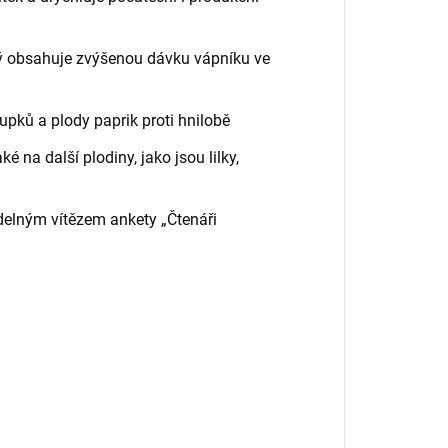
rý obsahuje zvýšenou dávku vápníku ve
upků a plody paprik proti hnilobě
é na další plodiny, jako jsou lilky,
idelným vítězem ankety „Čtenáři